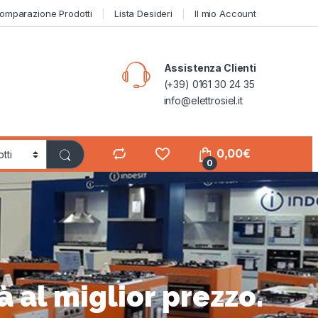
omparazione Prodotti
Lista Desideri
Il mio Account
Assistenza Clienti
(+39) 0161 30 24 35
info@elettrosiel.it
0,00
€
0
tà al miglior prezzo.