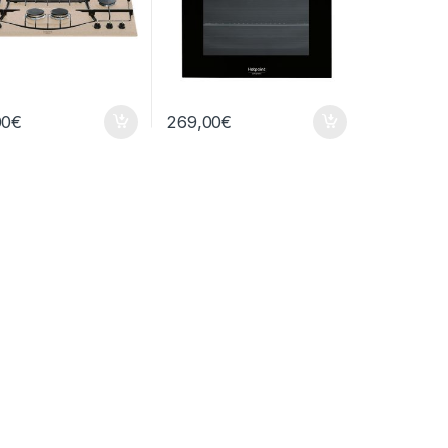
00
€
269,00
€