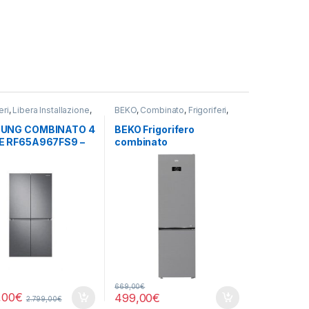
eri
,
Libera Installazione
,
BEKO
,
Combinato
,
Frigoriferi
,
UNG
,
Side by Side 4
Libera Installazione
UNG COMBINATO 4
BEKO Frigorifero
E RF65A967FS9 –
combinato
L NO FROST
B5RCNE405HXB TOTAL
NO FROST
669,00
€
,00
€
499,00
€
2.799,00
€