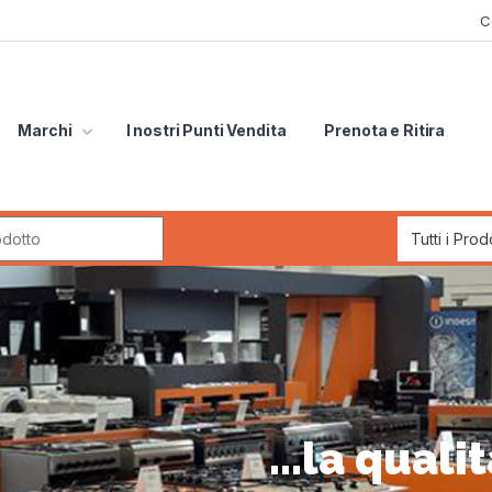
C
Marchi
I nostri Punti Vendita
Prenota e Ritira
r:
...la quali