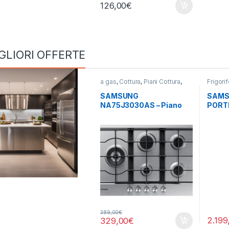
126,00
€
GLIORI OFFERTE
a gas
,
Cottura
,
Piani Cottura
,
Frigorif
SAMSUNG
SAMS
Porte
SAMSUNG
SAMS
NA75J3030AS – Piano
PORT
cottura gas 5 fuochi INOX
TOTA
389,00
€
2.199
329,00
€