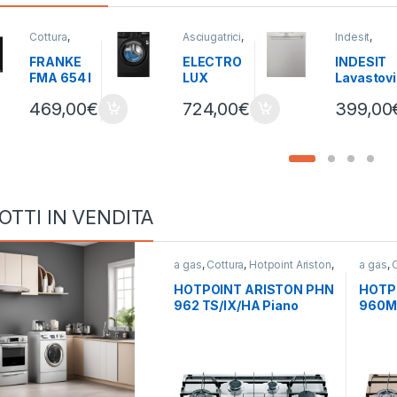
Cottura
,
Asciugatrici
,
Indesit
,
FRANKE
,
Asciugatrici
Lavastovigli
Induzione
,
Standard
,
e
,
Libera
FRANKE
ELECTRO
INDESIT
misto
,
Piani
Carico
Installazion
FMA 654 I
LUX
Lavastovi
Cottura
Frontale
,
Electrolux
,
F BK
EW7W29
glie D2F
Lavasciuga
,
469,00
€
724,00
€
399,00
Piano
5B-
HK26 S
Lavatrici
,
Libera
cottura
LAVASCIU
Libera
Installazione
ad
GA 9+5
installazi
Induzione
KG
one 14
4 zone 65
coperti
cm
OTTI IN VENDITA
a gas
,
Cottura
,
Hotpoint Ariston
,
a gas
,
Piani Cottura
Piani C
HOTPOINT ARISTON PHN
HOTP
962 TS/IX/HA Piano
960MS
cottura a gas 6 fuochi
cottur
INOX
AVEN