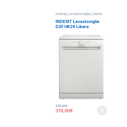
Indesit
,
Lavastoviglie
,
Libera
Installazione
INDESIT Lavastoviglie
D2F HK26 Libera
installazione
378,00
€
319,00
€