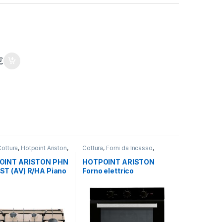
e
€
Cottura
,
Hotpoint Ariston
,
Cottura
,
Forni da Incasso
,
ottura
Hotpoint Ariston
OINT ARISTON PHN
HOTPOINT ARISTON
T (AV) R/HA Piano
Forno elettrico
a a gas 6 fuochi
multifunzione da incasso
A
FA3 530H BL/HA