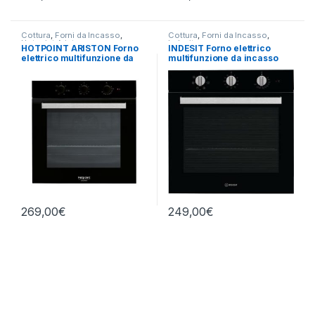
Cottura
,
Forni da Incasso
,
Cottura
,
Forni da Incasso
,
Hotpoint Ariston
Indesit
HOTPOINT ARISTON Forno
INDESIT Forno elettrico
elettrico multifunzione da
multifunzione da incasso
incasso FA3 530H BL/HA
IFW 6530 BL
269,00
€
249,00
€