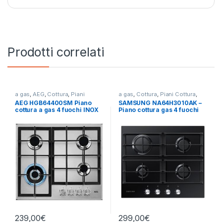
Prodotti correlati
a gas
,
AEG
,
Cottura
,
Piani
a gas
,
Cottura
,
Piani Cottura
,
Cottura
SAMSUNG
AEG HGB64400SM Piano
SAMSUNG NA64H3010AK –
cottura a gas 4 fuochi INOX
Piano cottura gas 4 fuochi
NERO
239,00
€
299,00
€