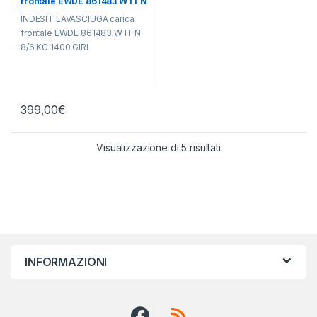
frontale EWDE 861483 W IT N
Libera Installazione
,
Libera
Installazione
8/6 KG 1400 GIRI
INDESIT LAVASCIUGA carica
frontale EWDE 861483 W IT N
8/6 KG 1400 GIRI
399,00
€
Visualizzazione di 5 risultati
INFORMAZIONI