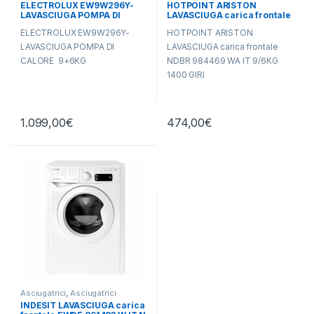
ELECTROLUX EW9W296Y-
HOTPOINT ARISTON
Electrolux
,
Lavasciuga
,
Lavatrici
,
Hotpoint Ariston
,
Lavasciuga
,
LAVASCIUGA POMPA DI
LAVASCIUGA carica frontale
Libera Installazione
Lavatrici
,
Libera Installazione
,
Libera Installazione
CALORE 9+6 KG
NDBR 984469 WA IT 9/6KG
ELECTROLUX EW9W296Y-
HOTPOINT ARISTON
1400 GIRI
LAVASCIUGA POMPA DI
LAVASCIUGA carica frontale
CALORE 9+6KG
NDBR 984469 WA IT 9/6KG
1400 GIRI
1.099,00
€
474,00
€
Asciugatrici
,
Asciugatrici
Standard
,
Carico Frontale
,
INDESIT LAVASCIUGA carica
Indesit
,
Lavasciuga
,
Lavatrici
,