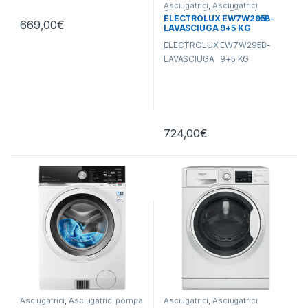
Asciugatrici
,
Asciugatrici
Standard
,
Carico Frontale
,
ELECTROLUX EW7W295B-
Electrolux
,
Lavasciuga
,
Lavatrici
,
669,00
€
LAVASCIUGA 9+5 KG
Libera Installazione
ELECTROLUX EW7W295B-
LAVASCIUGA 9+5 KG
724,00
€
Asciugatrici
,
Asciugatrici pompa
Asciugatrici
,
Asciugatrici
di calore
,
Carico Frontale
,
Standard
,
Carico Frontale
,