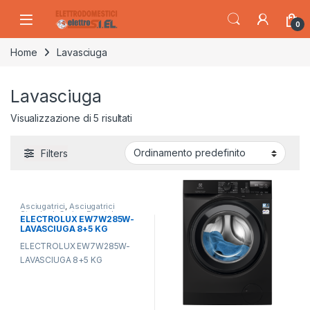
Skip to navigation
Skip to content
0
Home
Lavasciuga
Lavasciuga
Visualizzazione di 5 risultati
Filters
Asciugatrici
,
Asciugatrici
Standard
,
Carico Frontale
,
ELECTROLUX EW7W285W-
Electrolux
,
Lavasciuga
,
Lavatrici
,
LAVASCIUGA 8+5 KG
Libera Installazione
ELECTROLUX EW7W285W-
LAVASCIUGA 8+5 KG