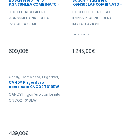
BOSCH Frigorifero
BOSCH Frigorifero
KGN36NLEA COMBINATO –
KGN392LAF COMBINATO –
TOTAL NO FROST
TOTAL NO FROST
BOSCH FRIGORIFERO
BOSCH FRIGORIFERO
KGN36NLEA da LIBERA
KGN392LAF da LIBERA
INSTALLAZIONE
INSTALLAZIONE
CLASSE A
TOTAL NO FROST
609,00
€
1.245,00
€
DISPLAY
Candy
,
Combinato
,
Frigoriferi
,
Libera Installazione
CANDY Frigorifero
combinato CNCQ2T618EW
CANDY Frigorifero combinato
CNCQ2T618EW
439,00
€