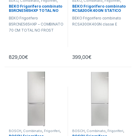
BEKO
,
Combinato
,
Frigoriferi
,
BEKO
,
Combinato
,
Frigoriferi
,
Libera Installazione
Libera Installazione
BEKO Frigorifero combinato
BEKO Frigorifero combinato
B5RCNE565HXP TOTAL NO
RCSA300K40GN STATICO
FROST
BEKO Frigorifero
BEKO Frigorifero combinato
B5RCNE565HXP – COMBINATO
RCSA300K40GN classe E
70 CM TOTAL NO FROST
829,00
€
399,00
€
BOSCH
,
Combinato
,
Frigoriferi
,
BOSCH
,
Combinato
,
Frigoriferi
,
Libera Installazione
Libera Installazione