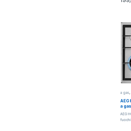
199
a gas
AEG 
a gas
AEG H
fuochi