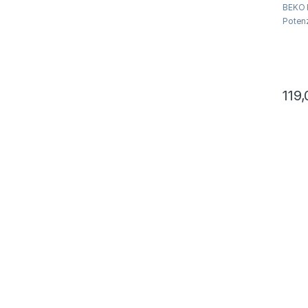
BEKO 
Poten
119,