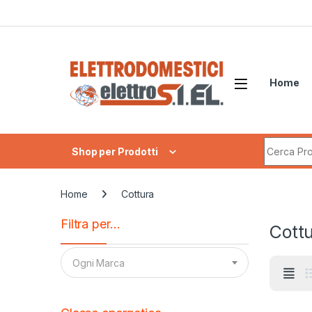
Skip to navigation
Skip to content
Home
Search fo
Shop per Prodotti
Home
Cottura
Filtra per…
Cott
Ogni Marca