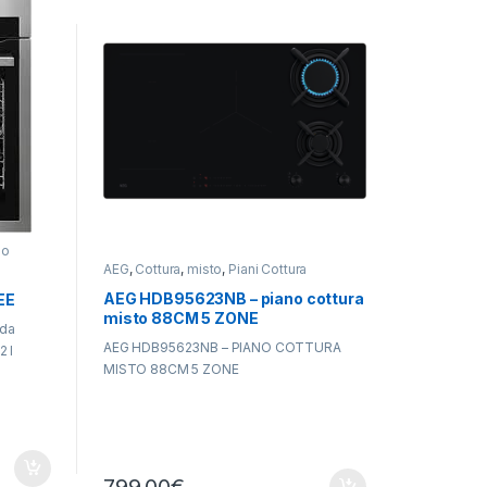
so
AEG
,
Cottura
,
misto
,
Piani Cottura
AEG HDB95623NB – piano cottura
EE
misto 88CM 5 ZONE
 da
AEG HDB95623NB – PIANO COTTURA
2 l
MISTO 88CM 5 ZONE