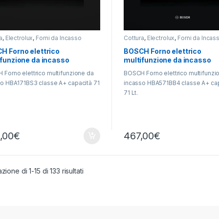
a
,
Electrolux
,
Forni da Incasso
Cottura
,
Electrolux
,
Forni da Incas
H Forno elettrico
BOSCH Forno elettrico
ifunzione da incasso
multifunzione da incasso
71BS3
HBA571BB4
Forno elettrico multifunzione da
BOSCH Forno elettrico multifunzi
o HBA171BS3 classe A+ capacità 71
incasso HBA571BB4 classe A+ ca
71 Lt.
,00
€
467,00
€
zione di 1-15 di 133 risultati