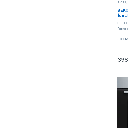
a gas
BEKO
fuoch
BEKO 
forno 
60 CM
60 CM
398