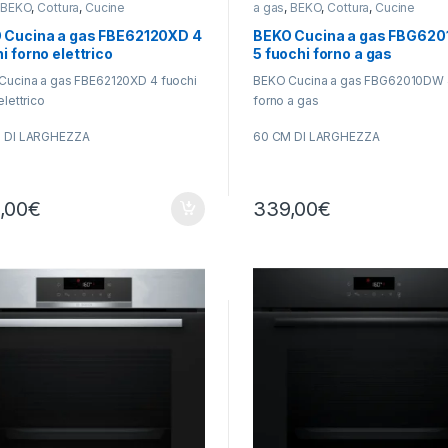
,
BEKO
,
Cottura
,
Cucine
a gas
,
BEKO
,
Cottura
,
Cucine
 Cucina a gas FBE62120XD 4
BEKO Cucina a gas FBG62
i forno elettrico
5 fuochi forno a gas
Cucina a gas FBE62120XD 4 fuochi
BEKO Cucina a gas FBG62010DW 
elettrico
forno a gas
 DI LARGHEZZA
60 CM DI LARGHEZZA
 DI PROFONDITA’
60 CM DI PROFONDITA’
,00
€
339,00
€