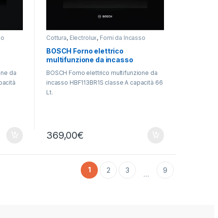
so
Cottura
,
Electrolux
,
Forni da Incasso
BOSCH Forno elettrico
multifunzione da incasso
HBF113BR1S
one da
BOSCH Forno elettrico multifunzione da
pacità
incasso HBF113BR1S classe A capacità 66
Lt.
369,00
€
1
2
3
9
…