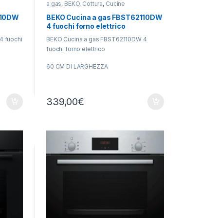
a gas
,
BEKO
,
Cottura
,
Cucine
010DW
BEKO Cucina a gas FBST62110DW
4 fuochi forno elettrico
4 fuochi
BEKO Cucina a gas FBST62110DW 4
fuochi forno elettrico
60 CM DI LARGHEZZA
60 CM DI PROFONDITA’
339,00
€