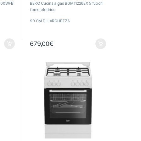
0100WFB
BEKO Cucina a gas BGM11226EX 5 fuochi
forno elettrico
90 CM DI LARGHEZZA
60 CM DI PROFONDITA’
679,00
€