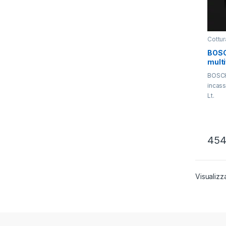
Cottur
BOSC
mult
HBA1
BOSCH 
incass
Lt.
454
Visualizza