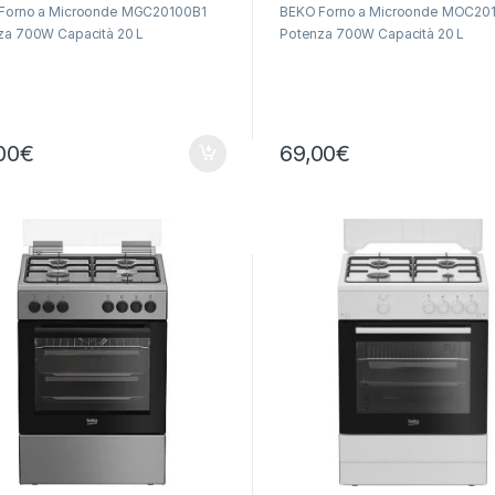
Forno a Microonde MGC20100B1
BEKO Forno a Microonde MOC2
za 700W Capacità 20 L
Potenza 700W Capacità 20 L
00
€
69,00
€