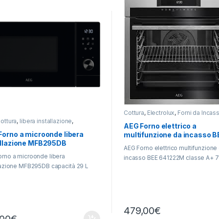
Cottura
,
Electrolux
,
Forni da Incas
ottura
,
libera installazione
,
AEG Forno elettrico a
onde
Forno a microonde libera
multifunzione da incasso B
allazione MFB295DB
641222M
AEG Forno elettrico multifunzione
rno a microonde libera
incasso BEE 641222M classe A+ 7
lazione MFB295DB capacità 29 L
479,00
€