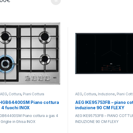
,00
€
,
AEG
,
Cottura
,
Piani Cottura
AEG
,
Cottura
,
Induzione
,
Piani Cot
HGB64400SM Piano cottura
AEG IKE95753FB – piano cot
 4 fuochi INOX
induzione 90 CM FLEXY
GB64400SM Piano cottura a gas 4
AEG IKE95753FB – PIANO COTTU
 Griglie in Ghisa INOX
INDUZIONE 90 CM FLEXY