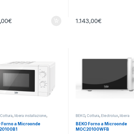
,00
€
1.143,00
€
,
Cottura
,
libera installazione
,
BEKO
,
Cottura
,
Electrolux
,
libera
onde
installazione
,
Microonde
 Forno a Microonde
BEKO Forno a Microonde
20100B1
MOC20100WFB