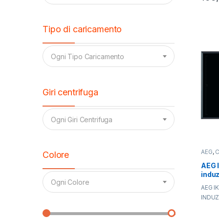
Tipo di caricamento
Ogni Tipo Caricamento
Giri centrifuga
Ogni Giri Centrifuga
AEG
,
C
Colore
AEG 
indu
Ogni Colore
AEG I
INDUZ