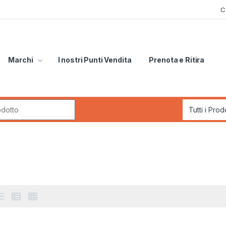
C
Marchi
I nostri Punti Vendita
Prenota e Ritira
r: