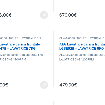
3,00
€
679,00
€
arico Frontale
,
Lavatrici
,
Libera
AEG
,
Carico Frontale
,
Lavatrici
,
Lib
lazione
Installazione
avatrice carica frontale
AEG Lavatrice carica fronta
47B – LAVATRICE 7KG
L6SE62B – LAVATRICE 6KG
0RPM
1200RPM
vatrice carica frontale L6SE47B –
AEG Lavatrice carica frontale L6S
RICE 7KG 1400RPM
LAVATRICE 6KG 1200RPM
,00
€
479,00
€