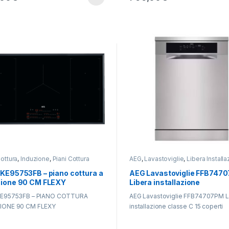
ottura
,
Induzione
,
Piani Cottura
AEG
,
Lavastoviglie
,
Libera Install
IKE95753FB – piano cottura a
AEG Lavastoviglie FFB747
zione 90 CM FLEXY
Libera installazione
KE95753FB – PIANO COTTURA
AEG Lavastoviglie FFB74707PM L
IONE 90 CM FLEXY
installazione classe C 15 coperti