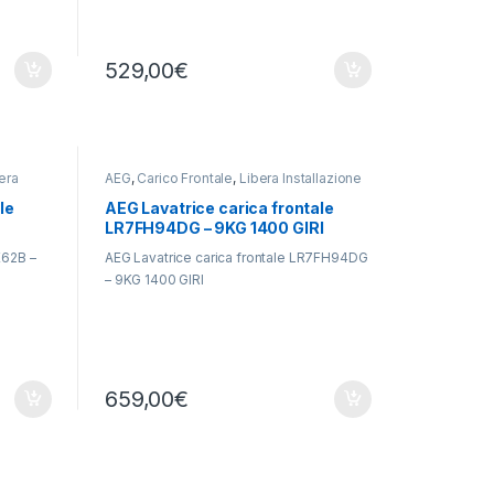
529,00
€
era
AEG
,
Carico Frontale
,
Libera Installazione
le
AEG Lavatrice carica frontale
LR7FH94DG – 9KG 1400 GIRI
E62B –
AEG Lavatrice carica frontale LR7FH94DG
– 9KG 1400 GIRI
659,00
€