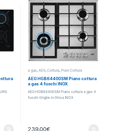
a gas
,
AEG
,
Cottura
,
Piani Cottura
ottura
AEG HGB64400SM Piano cottura
a gas 4 fuochi INOX
TURA
AEG HGB64400SM Piano cottura a gas 4
fuochi Griglie in Ghisa INOX
239,00
€