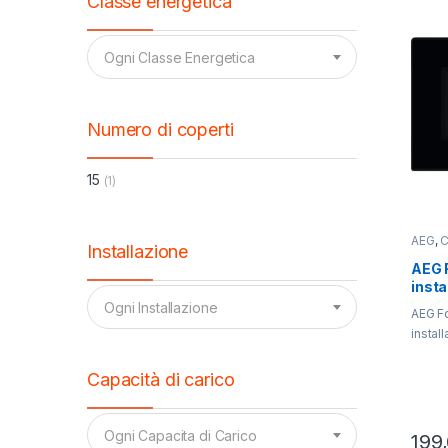
Classe energetica
Ogni Classe Energetica
Numero di coperti
15
(1)
AEG
,
C
Installazione
Micro
AEG 
inst
Ogni Installazione
AEG Fo
instal
Capacità di carico
Ogni Capacita di Carico
199