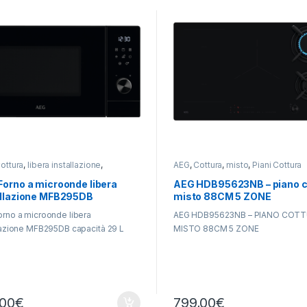
ottura
,
libera installazione
,
AEG
,
Cottura
,
misto
,
Piani Cottura
onde
Forno a microonde libera
AEG HDB95623NB – piano c
allazione MFB295DB
misto 88CM 5 ZONE
rno a microonde libera
AEG HDB95623NB – PIANO COT
lazione MFB295DB capacità 29 L
MISTO 88CM 5 ZONE
,00
€
799,00
€