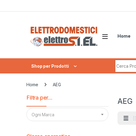
Skip to navigation
Skip to content
Home
Search fo
Shop per Prodotti
Home
AEG
Filtra per…
AEG
Ogni Marca