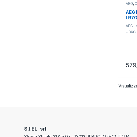
AEG
,
C
AEG L
LR7G
AEG L
– 8KG 
579
Visualizza
S.I.EL. srl
Strada Statale 31 Km 07 - 13012 PRAROLO (VC) ITALIA