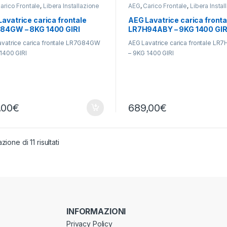
arico Frontale
,
Libera Installazione
AEG
,
Carico Frontale
,
Libera Instal
avatrice carica frontale
AEG Lavatrice carica fronta
84GW – 8KG 1400 GIRI
LR7H94ABY – 9KG 1400 GIR
avatrice carica frontale LR7G84GW
AEG Lavatrice carica frontale LR
1400 GIRI
– 9KG 1400 GIRI
,00
€
689,00
€
zione di 11 risultati
INFORMAZIONI
Privacy Policy