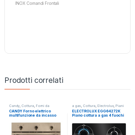
INOX Comandi Frontali
Prodotti correlati
Candy
,
Cottura
,
Forni da
a gas
,
Cottura
,
Electrolux
,
Piani
Incasso
Cottura
CANDY Forno elettrico
ELECTROLUX EGG64272K
multifunzione da incasso
Piano cottura a gas 4 fuochi
FCC603NAV
NERO