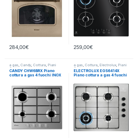
284,00
€
259,00
€
a gas
,
Candy
,
Cottura
,
Piani
a gas
,
Cottura
,
Electrolux
,
Piani
Cottura
Cottura
CANDY CHW6BRX Piano
ELECTROLUX EGS6414X
cottura a gas 4 fuochi INOX
Piano cottura a gas 4 fuochi
INOX