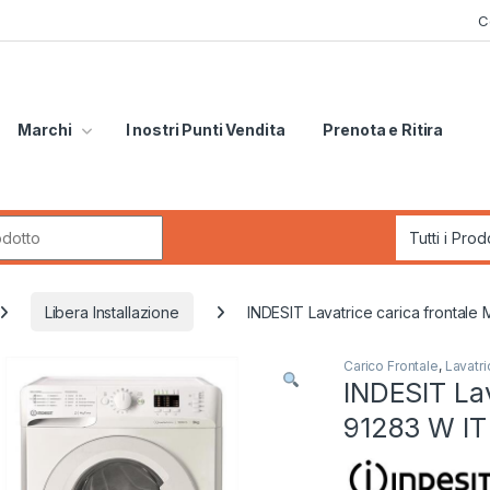
C
Marchi
I nostri Punti Vendita
Prenota e Ritira
r:
Libera Installazione
INDESIT Lavatrice carica frontal
Carico Frontale
,
Lavatri
INDESIT La
91283 W IT