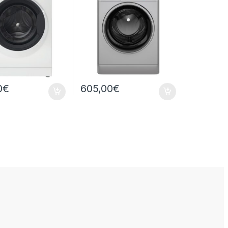
0
€
605,00
€