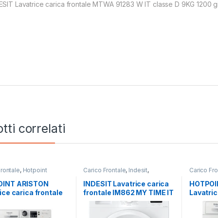
ESIT Lavatrice carica frontale MTWA 91283 W IT classe D 9KG 1200 gi
tti correlati
Frontale
,
Hotpoint
Carico Frontale
,
Indesit
,
Carico Fro
Lavatrici
,
Libera
Lavatrici
,
Libera Installazione
Ariston
,
La
zione
Installazi
INT ARISTON
INDESIT Lavatrice carica
HOTPOI
ice carica frontale
frontale IM862 MY TIME IT
Lavatric
46WK IT 10 KG 1400
– LAVATRICE 8KG 1200
NF97WK 
GIRI