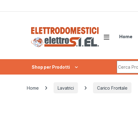
Skip to navigation
Skip to content
Home
Search fo
Shop per Prodotti
Home
Lavatrici
Carico Frontale