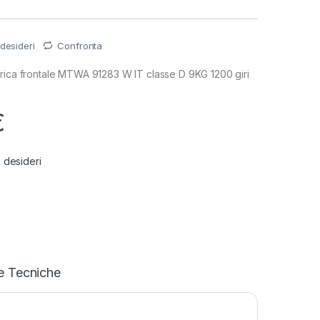
 desideri
Confronta
arica frontale MTWA 91283 W IT classe D 9KG 1200 giri
€
i desideri
e Tecniche