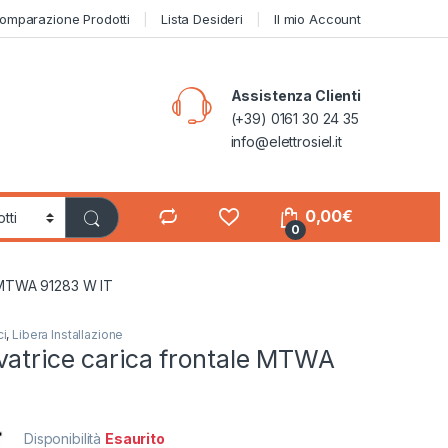
omparazione Prodotti
Lista Desideri
Il mio Account
Assistenza Clienti
(+39) 0161 30 24 35
info@elettrosiel.it
0,00
€
0
e MTWA 91283 W IT
ci
,
Libera Installazione
vatrice carica frontale MTWA
Disponibilità
Esaurito