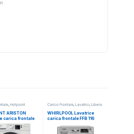
ri
ntale
,
Hotpoint
Carico Frontale
,
Lavatrici
,
Libera
vatrici
,
Libera
Installazione
,
Whirlpool
one
NT ARISTON
WHIRLPOOL Lavatrice
e carica frontale
carica frontale FFB 116
IT 9 KG 1400 GIRI
SILVER IT 11 KG 1400 RPM