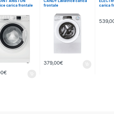
INT ARISTON
CANDY Lavatrice carica
ELECTRO
ice carica frontale
frontale
carica f
624 W IT N 6KG
RO1486DWMCT/1-S 8KG
EW6FCH
RPM
1400 RPM
RPM
539,0
379,00
€
00
€