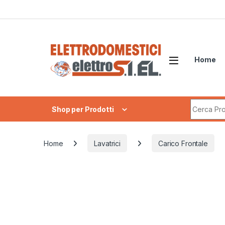
Skip to navigation
Skip to content
Home
Search fo
Shop per Prodotti
Home
Lavatrici
Carico Frontale