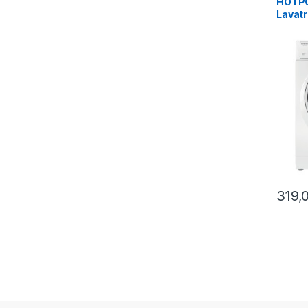
HOTPO
Lavatr
RSSF 
1200
319,