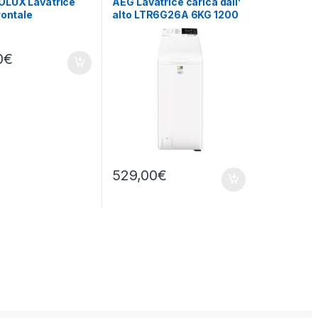
LUX Lavatrice
AEG Lavatrice carica dall’
rontale
alto LTR6G26A 6KG 1200
210G 10KG 1400
giri
0
€
529,00
€