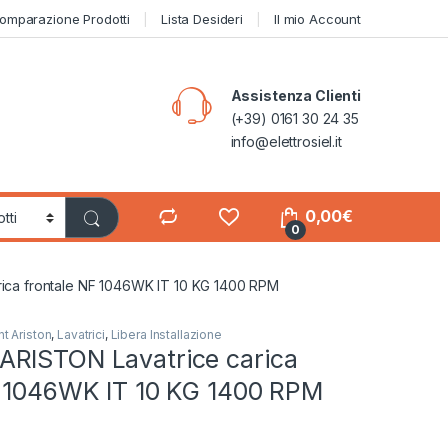
omparazione Prodotti
Lista Desideri
Il mio Account
Assistenza Clienti
(+39) 0161 30 24 35
info@elettrosiel.it
0,00
€
0
ca frontale NF 1046WK IT 10 KG 1400 RPM
t Ariston
,
Lavatrici
,
Libera Installazione
RISTON Lavatrice carica
F 1046WK IT 10 KG 1400 RPM