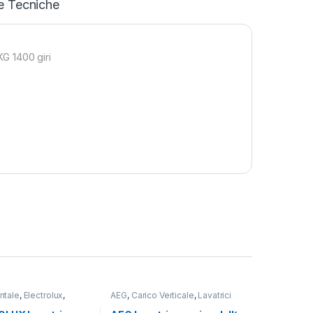
e Tecniche
G 1400 giri
ntale
,
Electrolux
,
AEG
,
Carico Verticale
,
Lavatrici
Libera Installazione