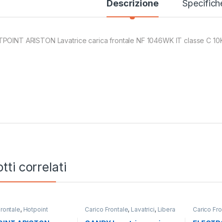
Descrizione
Specifich
POINT ARISTON Lavatrice carica frontale NF 1046WK IT classe C 10K
tti correlati
Frontale
,
Hotpoint
Carico Frontale
,
Lavatrici
,
Libera
Carico Fro
Lavatrici
,
Libera
Installazione
Lavatrici
,
zione