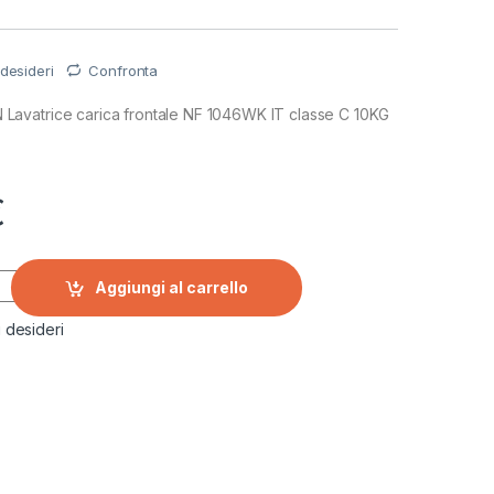
 desideri
Confronta
avatrice carica frontale NF 1046WK IT classe C 10KG
€
Lavatrice carica frontale NF 1046WK IT 10 KG 1400 RPM quant
Aggiungi al carrello
i desideri