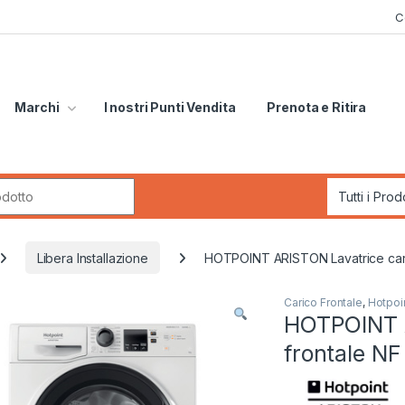
C
Marchi
I nostri Punti Vendita
Prenota e Ritira
r:
Libera Installazione
HOTPOINT ARISTON Lavatrice cari
Carico Frontale
,
Hotpoin
HOTPOINT A
frontale N