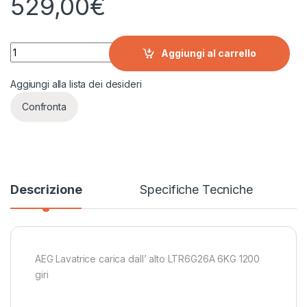
529,00
€
AEG Lavatrice carica dall' alto LTR6G26A 6KG 1200 giri quanti
Aggiungi al carrello
Aggiungi alla lista dei desideri
Confronta
Descrizione
Specifiche Tecniche
AEG Lavatrice carica dall’ alto LTR6G26A 6KG 1200
giri