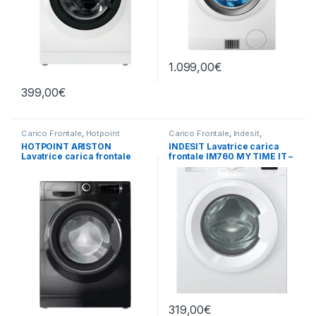
1.099,00
€
399,00
€
Carico Frontale
,
Hotpoint
Carico Frontale
,
Indesit
,
Ariston
,
Lavatrici
,
Libera
Lavatrici
,
Libera Installazione
HOTPOINT ARISTON
INDESIT Lavatrice carica
Installazione
Lavatrice carica frontale
frontale IM760 MY TIME IT –
NBT 116 BLACK IT 11KG
LAVATRICE 7KG 1000 GIRI
1400RPM
319,00
€