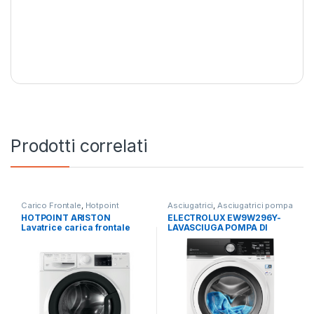
Prodotti correlati
Carico Frontale
,
Hotpoint
Asciugatrici
,
Asciugatrici pompa
Ariston
,
Lavatrici
,
Libera
di calore
,
Carico Frontale
,
HOTPOINT ARISTON
ELECTROLUX EW9W296Y-
Installazione
Electrolux
,
Lavasciuga
,
Lavatrici
,
Lavatrice carica frontale
LAVASCIUGA POMPA DI
Libera Installazione
RSSG R527 B IT 7KG
CALORE 9+6 KG
1200RPM