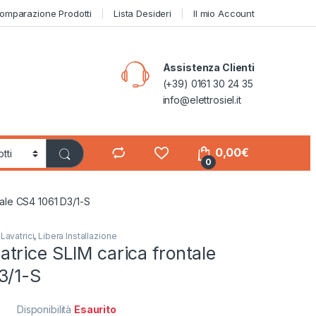
omparazione Prodotti
Lista Desideri
Il mio Account
Assistenza Clienti
(+39) 0161 30 24 35
info@elettrosiel.it
0,00
€
0
ale CS4 1061 D3/1-S
,
Lavatrici
,
Libera Installazione
trice SLIM carica frontale
3/1-S
Disponibilità
Esaurito