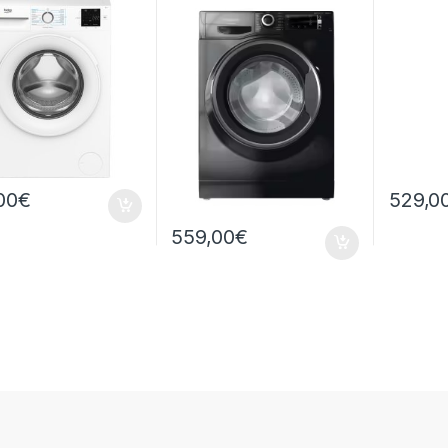
1400RPM
00
€
529,0
559,00
€