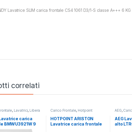
DY Lavatrice SLIM carica frontale CS4 1061 D3/1-S classe A+++ 6 KG 
tti correlati
Frontale
,
Lavatrici
,
Libera
Carico Frontale
,
Hotpoint
AEG
,
Caric
zione
Ariston
,
Lavatrici
,
Libera
Installazione
avatrice carica
HOTPOINT ARISTON
AEG Lava
ale BMWU3921W 9
Lavatrice carica frontale
alto LT
0 GIRI
NBT 116 BLACK IT 11KG
giri