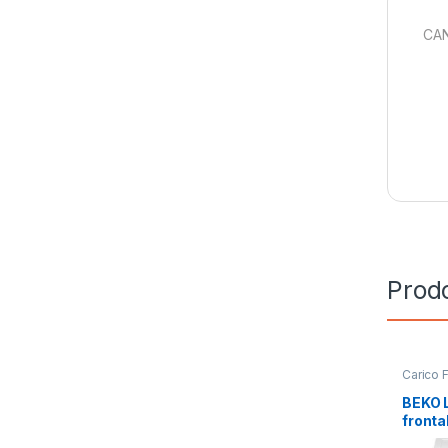
CAN
Prodo
Carico 
Installa
BEKO L
front
KG 120