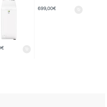
RPM
699,00
€
0
€