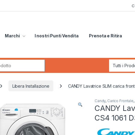
C
Marchi
I nostri Punti Vendita
Prenota e Ritira
r:
Libera Installazione
CANDY Lavatrice SLIM carica front
Candy
,
Carico Frontale
CANDY Lava
CS4 1061 D