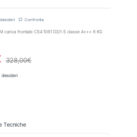
 desideri
Confronta
M carica frontale CS4 1061 D3/1-S classe A+++ 6 KG
€
328,00
€
i desideri
e Tecniche