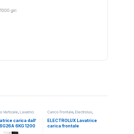
1000 giri
o Verticale
,
Lavatrici
Carico Frontale
,
Electrolux
,
Lavatrici
,
Libera Installazione
trice carica dall’
ELECTROLUX Lavatrice
R6G26A 6KG 1200
carica frontale
EW7F510GY 10KG 1400