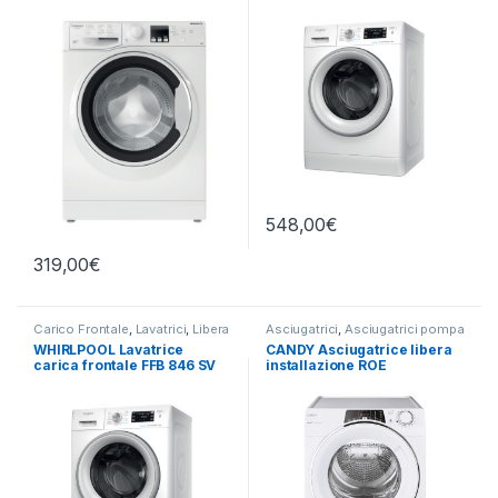
1200RPM
548,00
€
319,00
€
Carico Frontale
,
Lavatrici
,
Libera
Asciugatrici
,
Asciugatrici pompa
Installazione
,
Whirlpool
di calore
,
Candy
WHIRLPOOL Lavatrice
CANDY Asciugatrice libera
carica frontale FFB 846 SV
installazione ROE
IT 8KG 1400 RPM
H8A2TCEX-S 8KG E