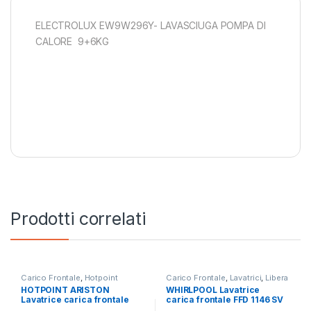
ELECTROLUX EW9W296Y- LAVASCIUGA POMPA DI
CALORE 9+6KG
Prodotti correlati
Carico Frontale
,
Hotpoint
Carico Frontale
,
Lavatrici
,
Libera
Ariston
,
Lavatrici
,
Libera
Installazione
,
Whirlpool
HOTPOINT ARISTON
WHIRLPOOL Lavatrice
Installazione
Lavatrice carica frontale
carica frontale FFD 1146 SV
RSSF 624 W IT N 6KG
IT 11KG 1400 RPM