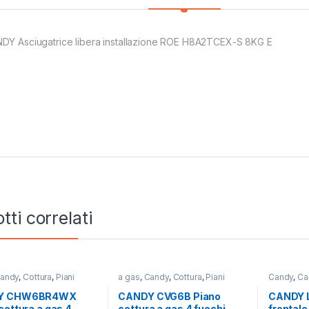
DY Asciugatrice libera installazione ROE H8A2TCEX-S 8KG E
tti correlati
andy
,
Cottura
,
Piani
a gas
,
Candy
,
Cottura
,
Piani
Candy
,
Ca
Cottura
Libera Ins
Y CHW6BR4WX
CANDY CVG6B Piano
CANDY L
cottura a gas 4
cottura a gas 4 fuochi
frontale