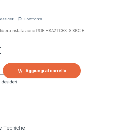
 desideri
Confronta
libera installazione ROE H8A2TCEX-S 8KG E
€
e libera installazione ROE H8A2TCEX-S 8KG E quantity
Aggiungi al carrello
i desideri
e Tecniche