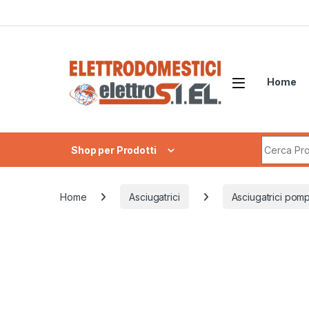
Skip to navigation
Skip to content
Home
Search fo
Shop per Prodotti
Home
Asciugatrici
Asciugatrici pomp