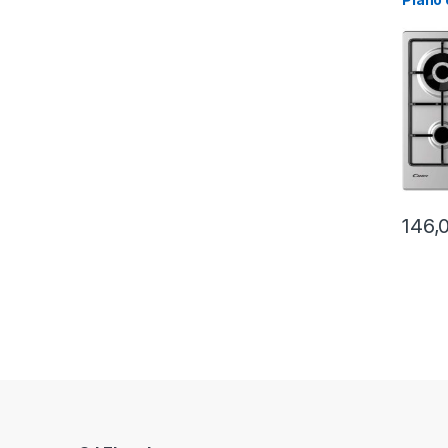
fuochi
146,