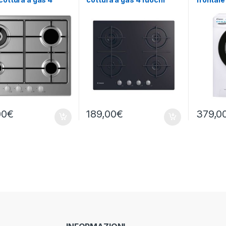
 INOX
NERO
CSO141
1400 R
00
€
189,00
€
379,0