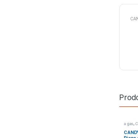
CAN
Prodo
a gas
,
C
Cottura
CAND
Piano 