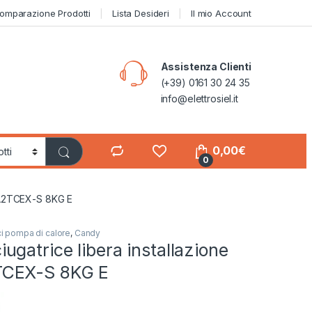
omparazione Prodotti
Lista Desideri
Il mio Account
Assistenza Clienti
(+39) 0161 30 24 35
info@elettrosiel.it
0,00
€
0
8A2TCEX-S 8KG E
ci pompa di calore
,
Candy
gatrice libera installazione
CEX-S 8KG E