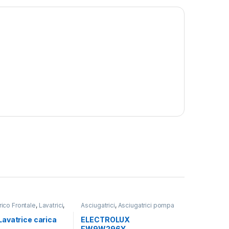
rico Frontale
,
Lavatrici
,
Asciugatrici
,
Asciugatrici pompa
tallazione
di calore
,
Carico Frontale
,
Electrolux
,
Lavasciuga
,
Lavatrici
,
avatrice carica
ELECTROLUX
Libera Installazione
EW9W296Y-