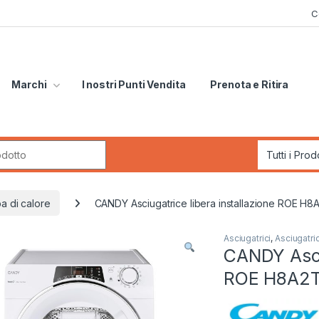
C
Marchi
I nostri Punti Vendita
Prenota e Ritira
r:
a di calore
CANDY Asciugatrice libera installazione ROE H
Asciugatrici
,
Asciugatri
CANDY Asciu
ROE H8A2T