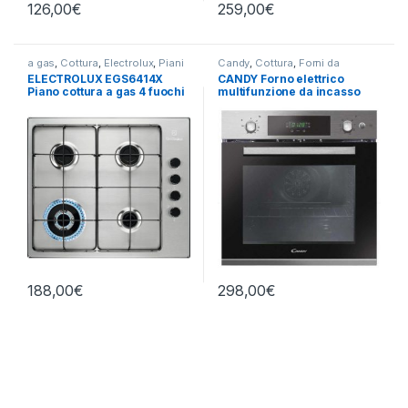
126,00
€
259,00
€
a gas
,
Cottura
,
Electrolux
,
Piani
Candy
,
Cottura
,
Forni da
Cottura
Incasso
ELECTROLUX EGS6414X
CANDY Forno elettrico
Piano cottura a gas 4 fuochi
multifunzione da incasso
INOX
FCPS615X/1/E
188,00
€
298,00
€