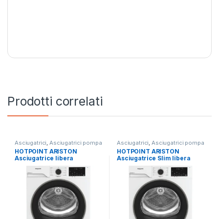
Prodotti correlati
Asciugatrici
,
Asciugatrici pompa
Asciugatrici
,
Asciugatrici pompa
di calore
di calore
HOTPOINT ARISTON
HOTPOINT ARISTON
Asciugatrice libera
Asciugatrice Slim libera
installazione HPT 93D BS IT
installazione HPTS 74D BS IT