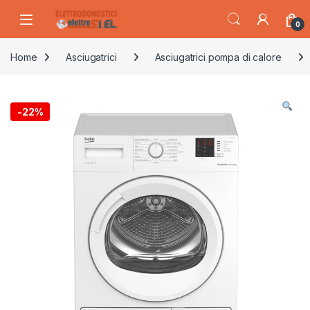
Skip to navigation
Skip to content
0
Home
Asciugatrici
Asciugatrici pompa di calore
-
22%