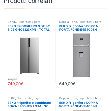
Prodotti correlati
Candy
,
Frigoriferi
,
Libera
Doppia Porta
,
Frigoriferi
,
Libera
Installazione
,
Side by Side 4
Installazione
BEKO FRIGORIFERO SIDE BY
BEKO Frigorifero DOPPIA
Porte
SIDE GNO5323XPN – TOTAL
PORTA RDNE455E40DSN
NO FROST
TOTAL NO FROST
889,00
€
749,00
€
649,00
€
BEKO
,
Combinato
,
Frigoriferi
,
Doppia Porta
,
Frigoriferi
,
Libera
Libera Installazione
Installazione
BEKO Frigorifero combinato
BEKO Frigorifero DOPPIA
B5RCNE405HXB TOTAL NO
PORTA RDNE455E40DBN
FROST
TOTAL NO FROST