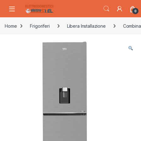
Skip to navigation
Skip to content
0
Home
Frigoriferi
Libera Installazione
Combina