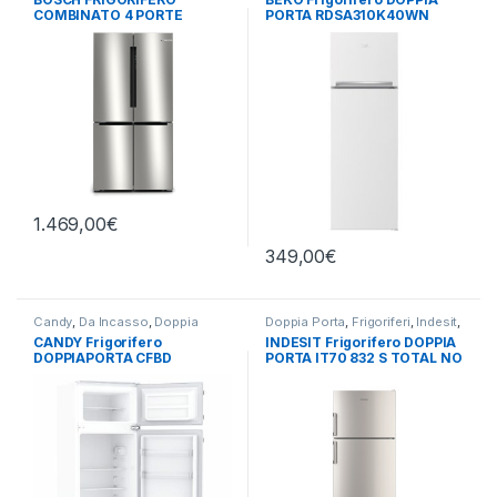
Porte
COMBINATO 4 PORTE
PORTA RDSA310K40WN
KFN96VPEA – TOTAL NO
FROST
1.469,00
€
349,00
€
Candy
,
Da Incasso
,
Doppia
Doppia Porta
,
Frigoriferi
,
Indesit
,
Porta
,
Frigoriferi
Libera Installazione
CANDY Frigorifero
INDESIT Frigorifero DOPPIA
DOPPIAPORTA CFBD
PORTA IT70 832 S TOTAL NO
2450/5EH a incasso
FROST