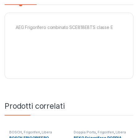
AEG Frigorifero combinato SCE818E8TS classe E
Prodotti correlati
BOSCH
,
Frigoriferi
,
Libera
Doppia Porta
,
Frigoriferi
,
Libera
Installazione
,
Side by Side 4
Installazione
BOSCH FRIGORIFERO
BEKO Frigorifero DOPPIA