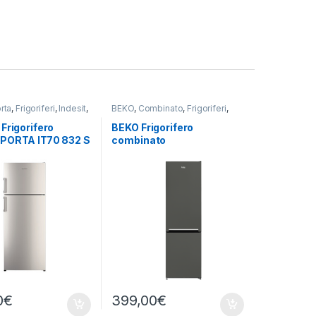
rta
,
Frigoriferi
,
Indesit
,
BEKO
,
Combinato
,
Frigoriferi
,
tallazione
Libera Installazione
Frigorifero
BEKO Frigorifero
PORTA IT70 832 S
combinato
NO FROST
RCSA300K40GN
STATICO
0
€
399,00
€