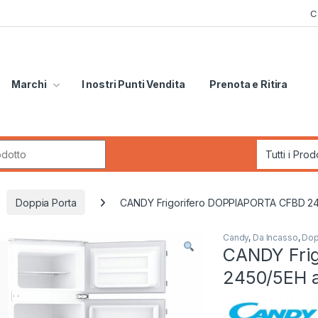
C
Marchi
I nostri Punti Vendita
Prenota e Ritira
r:
Doppia Porta
CANDY Frigorifero DOPPIAPORTA CFBD 24
Candy
,
Da Incasso
,
Dop
CANDY Fri
2450/5EH a