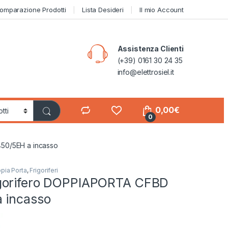
omparazione Prodotti
Lista Desideri
Il mio Account
Assistenza Clienti
(+39) 0161 30 24 35
info@elettrosiel.it
0,00
€
0
50/5EH a incasso
pia Porta
,
Frigoriferi
gorifero DOPPIAPORTA CFBD
 incasso