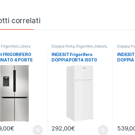
tti correlati
,
Frigoriferi
,
Libera
Doppia Porta
,
Frigoriferi
,
Indesit
,
Doppia Po
zione
,
Side by Side 4
Libera Installazione
Libera Ins
 FRIGORIFERO
INDESIT Frigorifero
INDESIT 
NATO 4 PORTE
DOPPIAPORTA I55T0
DOPPIA 
APEA – TOTAL NO
412W
TOTAL 
T
9,00
€
292,00
€
539,0