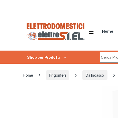
Skip to navigation
Skip to content
Home
Search fo
Shop per Prodotti
Home
Frigoriferi
Da Incasso