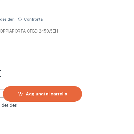
 desideri
Confronta
 DOPPIAPORTA CFBD 2450/5EH
€
 DOPPIAPORTA CFBD 2450/5EH a incasso quantity
Aggiungi al carrello
i desideri