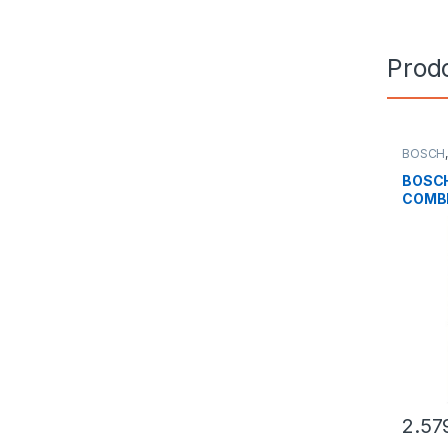
Prodo
BOSCH
Installa
Porte
BOSCH
COMBI
KFD96
FROS
2.57