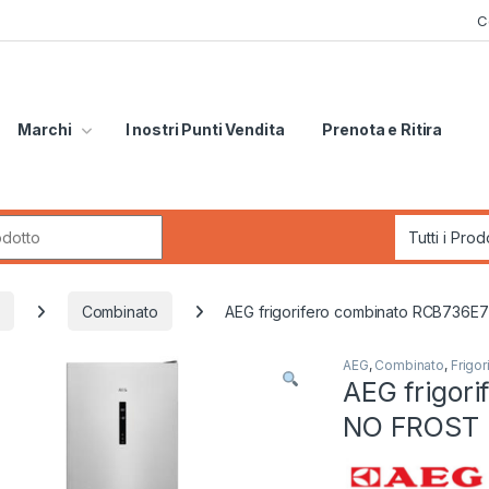
C
Marchi
I nostri Punti Vendita
Prenota e Ritira
r:
Combinato
AEG frigorifero combinato RCB736
AEG
,
Combinato
,
Frigor
AEG frigor
NO FROST