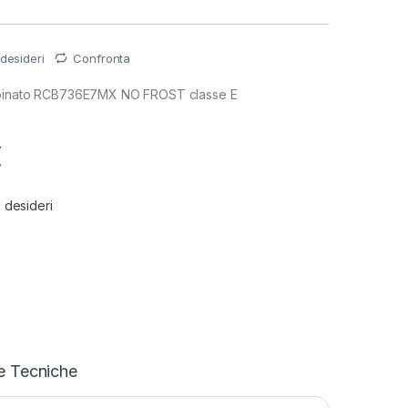
 desideri
Confronta
mbinato RCB736E7MX NO FROST classe E
€
i desideri
e Tecniche