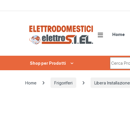
Skip to navigation
Skip to content
Home
Search fo
Shop per Prodotti
Home
Frigoriferi
Libera Installazione