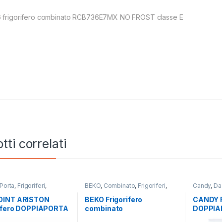
 frigorifero combinato RCB736E7MX NO FROST classe E
tti correlati
Porta
,
Frigoriferi
,
BEKO
,
Combinato
,
Frigoriferi
,
Candy
,
Da
t Ariston
,
Libera
Libera Installazione
Porta
,
Frig
zione
INT ARISTON
BEKO Frigorifero
CANDY F
rifero DOPPIAPORTA
combinato
DOPPIA
 832 X
RCSA300K40GN
CTM51