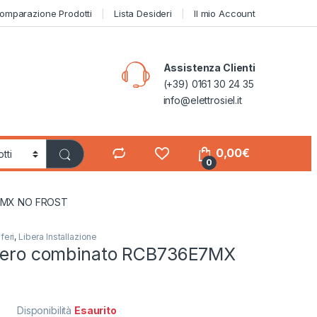
omparazione Prodotti
Lista Desideri
Il mio Account
Assistenza Clienti
(+39) 0161 30 24 35
info@elettrosiel.it
0,00
€
0
E7MX NO FROST
iferi
,
Libera Installazione
ifero combinato RCB736E7MX
Disponibilità
Esaurito