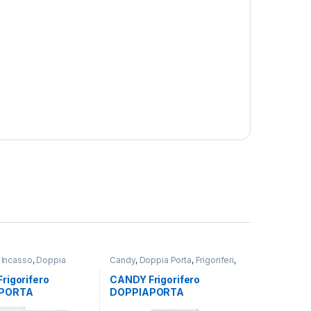
 Incasso
,
Doppia
Candy
,
Doppia Porta
,
Frigoriferi
,
oriferi
Libera Installazione
rigorifero
CANDY Frigorifero
PORTA
DOPPIAPORTA
6EW
CDG1S514EW