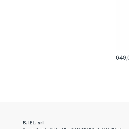
649,
S.I.EL. srl