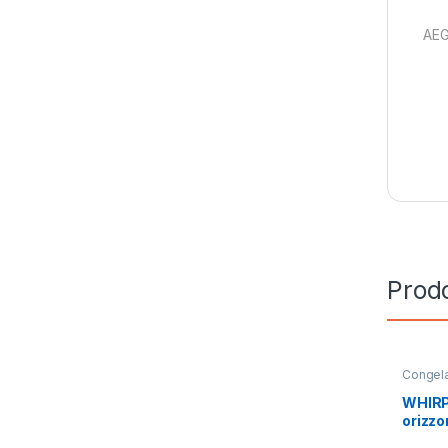
AEG
Prodo
Congela
Orizzont
WHIRP
orizzo
CONGE