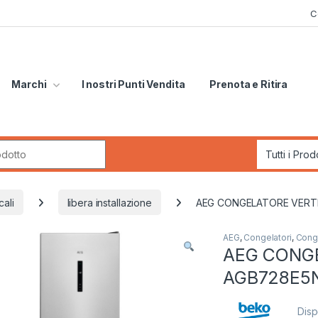
C
Marchi
I nostri Punti Vendita
Prenota e Ritira
r:
cali
libera installazione
AEG CONGELATORE VERTI
AEG
,
Congelatori
,
Conge
AEG CONG
AGB728E5N
Disp