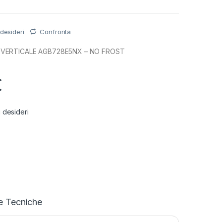
 desideri
Confronta
VERTICALE AGB728E5NX – NO FROST
€
i desideri
e Tecniche