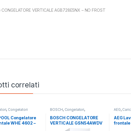
 CONGELATORE VERTICALE AGB728E5NX – NO FROST
tti correlati
tori
,
Congelatori
BOSCH
,
Congelatori
,
AEG
,
Caric
ali
,
Whirlpool
Congelatori Verticali
,
libera
Installazi
installazione
OOL Congelatore
BOSCH CONGELATORE
AEG Lav
ntale WHE 4602 –
VERTICALE GSN54AWDV
frontal
LATORE OR. 450
NO FROST
1400 GI