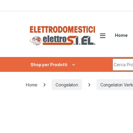
Skip to navigation
Skip to content
Home
Search fo
Shop per Prodotti
Home
Congelatori
Congelatori Verti