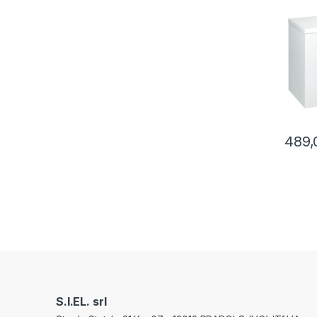
LITRI
489,
S.I.EL. srl