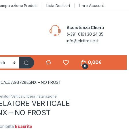
omparazione Prodotti
Lista Desideri
Il mio Account
Assistenza Clienti
(+39) 0161 30 24 35
info@elettrosiel.it
0,00
€
0
CALE AGB728E5NX – NO FROST
latori Verticali
,
libera installazione
ELATORE VERTICALE
X – NO FROST
onibilità
Esaurito