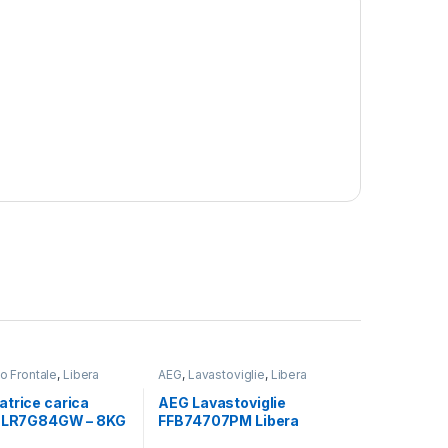
o Frontale
,
Libera
AEG
,
Lavastoviglie
,
Libera
one
Installazione
atrice carica
AEG Lavastoviglie
e LR7G84GW – 8KG
FFB74707PM Libera
RI
installazione