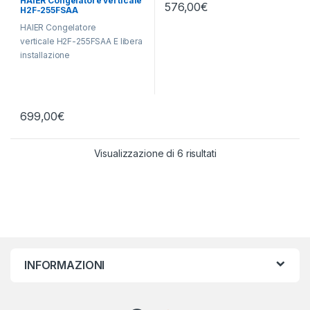
HAIER Congelatore verticale
installazione
576,00
€
H2F-255FSAA
HAIER Congelatore
verticale H2F-255FSAA E libera
installazione
699,00
€
Visualizzazione di 6 risultati
INFORMAZIONI