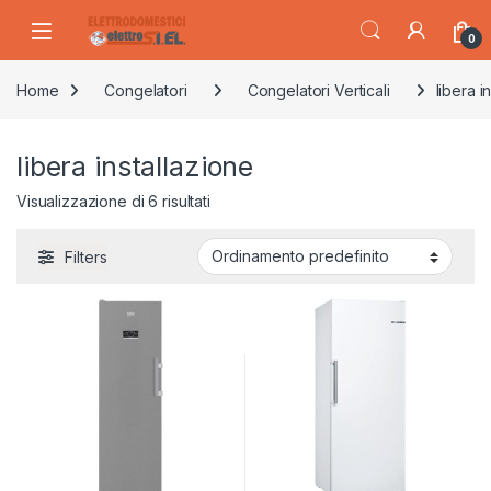
Skip to navigation
Skip to content
0
Home
Congelatori
Congelatori Verticali
libera i
libera installazione
Visualizzazione di 6 risultati
Filters