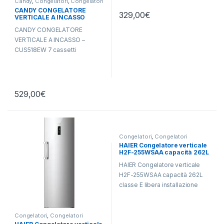
Candy
,
Congelatori
,
Congelatori
Verticali
,
libera installazione
CANDY CONGELATORE
329,00
€
VERTICALE A INCASSO
CUS518EW
CANDY CONGELATORE
VERTICALE A INCASSO –
CUS518EW 7 cassetti
529,00
€
Congelatori
,
Congelatori
Verticali
,
Haier
,
libera
HAIER Congelatore verticale
installazione
H2F-255WSAA capacità 262L
HAIER Congelatore verticale
H2F-255WSAA capacità 262L
classe E libera installazione
Congelatori
,
Congelatori
Verticali
,
Haier
,
libera