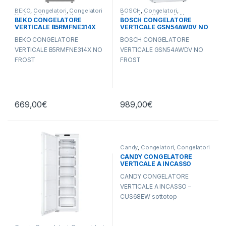
BEKO
,
Congelatori
,
Congelatori
BOSCH
,
Congelatori
,
Verticali
,
libera installazione
Congelatori Verticali
,
libera
BEKO CONGELATORE
BOSCH CONGELATORE
installazione
VERTICALE B5RMFNE314X
VERTICALE GSN54AWDV NO
NO FROST
FROST
BEKO CONGELATORE
BOSCH CONGELATORE
VERTICALE B5RMFNE314X NO
VERTICALE GSN54AWDV NO
FROST
FROST
669,00
€
989,00
€
Candy
,
Congelatori
,
Congelatori
Verticali
,
libera installazione
CANDY CONGELATORE
VERTICALE A INCASSO
CUS68EW SOTTOTOP
CANDY CONGELATORE
VERTICALE A INCASSO –
CUS68EW sottotop