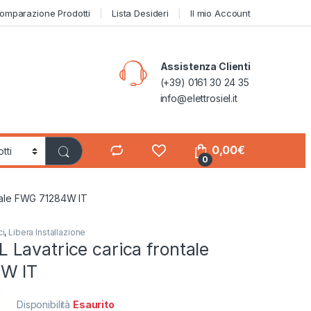
omparazione Prodotti
Lista Desideri
Il mio Account
Assistenza Clienti
(+39) 0161 30 24 35
info@elettrosiel.it
0,00
€
0
tale FWG 71284W IT
ci
,
Libera Installazione
Lavatrice carica frontale
W IT
Disponibilità
Esaurito