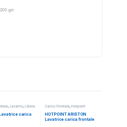
00 giri
ntale
,
Lavatrici
,
Libera
Carico Frontale
,
Hotpoint
one
Ariston
,
Lavatrici
,
Libera
Installazione
avatrice carica
HOTPOINT ARISTON
Lavatrice carica frontale
DWMCT/1-S 8KG
RSSG R527 B IT 7KG