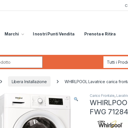
C
Marchi
I nostri Punti Vendita
Prenota e Ritira
r:
Libera Installazione
WHIRLPOOL Lavatrice carica fron
Carico Frontale
,
Lavatri
WHIRLPOOL 
FWG 71284