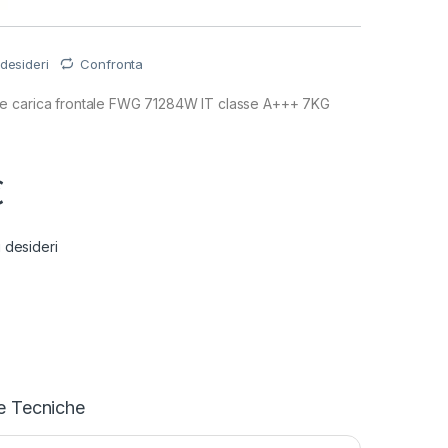
 desideri
Confronta
e carica frontale FWG 71284W IT classe A+++ 7KG
€
i desideri
e Tecniche