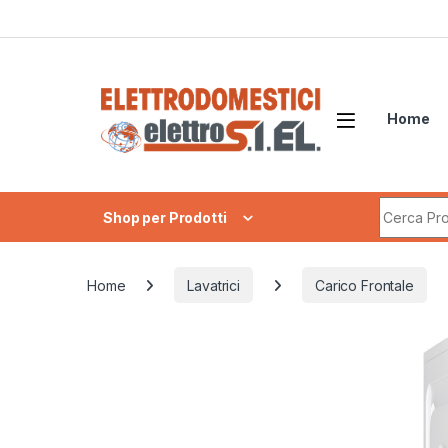
Skip to navigation
Skip to content
Home
Search fo
Shop per Prodotti
Home
Lavatrici
Carico Frontale