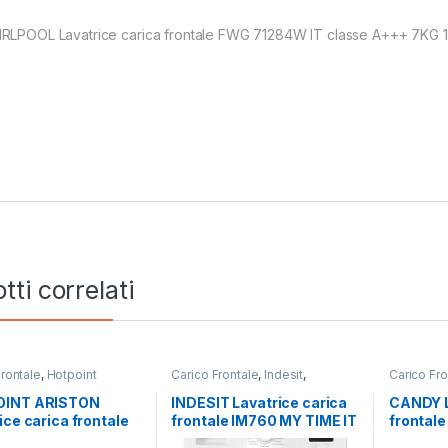
RLPOOL Lavatrice carica frontale FWG 71284W IT classe A+++ 7KG 12
tti correlati
Frontale
,
Hotpoint
Carico Frontale
,
Indesit
,
Carico Fro
Lavatrici
,
Libera
Lavatrici
,
Libera Installazione
Installazi
zione
INT ARISTON
INDESIT Lavatrice carica
CANDY L
ice carica frontale
frontale IM760 MY TIME IT
frontale
6 BLACK IT 11KG
– LAVATRICE 7KG 1000
RO1486