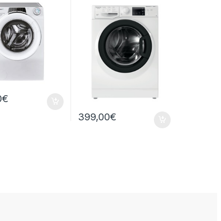
PM
1200RPM
0
€
399,00
€