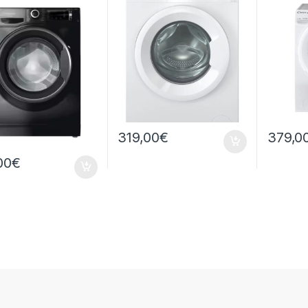
RPM
GIRI
1400 R
319,00
€
379,0
00
€