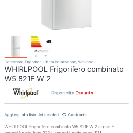
Combinato
,
Frigoriferi
,
Libera Installazione
,
Whirlpool
WHIRLPOOL Frigorifero combinato
W5 821E W 2
Disponibilità
Esaurito
Aggiungi alla lista dei desideri
Confronta
WHIRLPOOL Frigorifero combinato W5 821E W 2 classe E
capacità netta frigo 228 L capacità netta cong. 111 L