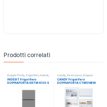
Prodotti correlati
Doppia Porta
,
Frigoriferi
,
Indesit
,
Candy
,
Da Incasso
,
Doppia
Libera Installazione
Porta
,
Frigoriferi
INDESIT Frigorifero
CANDY Frigorifero
DOPPIAPORTA I55TM 6120 S
DOPPIAPORTA CTM516EW