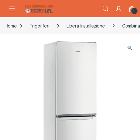
Skip to navigation
Skip to content
0
Home
Frigoriferi
Libera Installazione
Combina