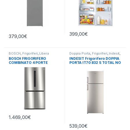
399,00
€
379,00
€
BOSCH
,
Frigoriferi
,
Libera
Doppia Porta
,
Frigoriferi
,
Indesit
,
Installazione
,
Side by Side 4
Libera Installazione
BOSCH FRIGORIFERO
INDESIT Frigorifero DOPPIA
Porte
COMBINATO 4 PORTE
PORTA IT70 832 S TOTAL NO
KFN96VPEA – TOTAL NO
FROST
FROST
1.469,00
€
539,00
€