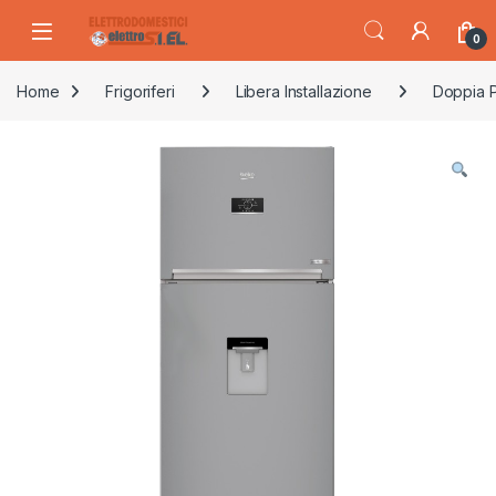
Skip to navigation
Skip to content
0
Home
Frigoriferi
Libera Installazione
Doppia P