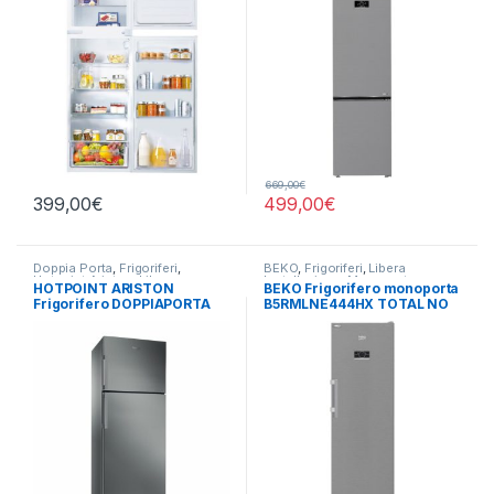
669,00
€
399,00
€
499,00
€
Doppia Porta
,
Frigoriferi
,
BEKO
,
Frigoriferi
,
Libera
Hotpoint Ariston
,
Libera
Installazione
,
Monoporta
HOTPOINT ARISTON
BEKO Frigorifero monoporta
Installazione
Frigorifero DOPPIAPORTA
B5RMLNE444HX TOTAL NO
HAT70 832 X
FROST