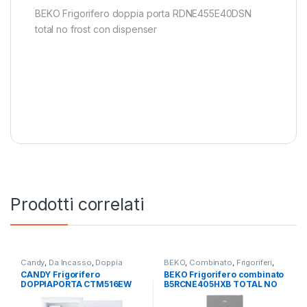
BEKO Frigorifero doppia porta RDNE455E40DSN
total no frost con dispenser
Prodotti correlati
Candy
,
Da Incasso
,
Doppia
BEKO
,
Combinato
,
Frigoriferi
,
Porta
,
Frigoriferi
Libera Installazione
CANDY Frigorifero
BEKO Frigorifero combinato
DOPPIAPORTA CTM516EW
B5RCNE405HXB TOTAL NO
FROST