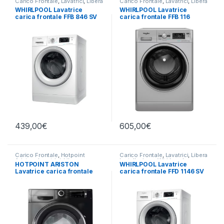
Carico Frontale
,
Lavatrici
,
Libera
Carico Frontale
,
Lavatrici
,
Libera
Installazione
,
Whirlpool
Installazione
,
Whirlpool
WHIRLPOOL Lavatrice
WHIRLPOOL Lavatrice
carica frontale FFB 846 SV
carica frontale FFB 116
IT 8KG 1400 RPM
SILVER IT 11 KG 1400 RPM
439,00
€
605,00
€
Carico Frontale
,
Hotpoint
Carico Frontale
,
Lavatrici
,
Libera
Ariston
,
Lavatrici
,
Libera
Installazione
,
Whirlpool
HOTPOINT ARISTON
WHIRLPOOL Lavatrice
Installazione
Lavatrice carica frontale
carica frontale FFD 1146 SV
NBT 116 BLACK IT 11KG
IT 11KG 1400 RPM
1400RPM