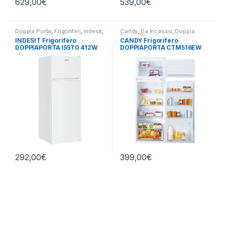
629,00
€
539,00
€
Doppia Porta
,
Frigoriferi
,
Indesit
,
Candy
,
Da Incasso
,
Doppia
Libera Installazione
Porta
,
Frigoriferi
INDESIT Frigorifero
CANDY Frigorifero
DOPPIAPORTA I55T0 412W
DOPPIAPORTA CTM516EW
292,00
€
399,00
€