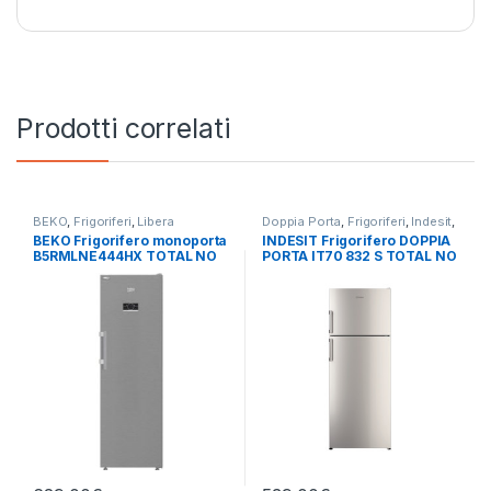
Prodotti correlati
BEKO
,
Frigoriferi
,
Libera
Doppia Porta
,
Frigoriferi
,
Indesit
,
Installazione
,
Monoporta
Libera Installazione
BEKO Frigorifero monoporta
INDESIT Frigorifero DOPPIA
B5RMLNE444HX TOTAL NO
PORTA IT70 832 S TOTAL NO
FROST
FROST