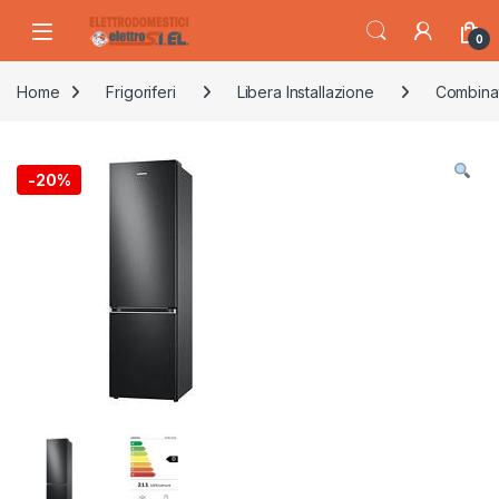
Skip to navigation
Skip to content
0
Home
Frigoriferi
Libera Installazione
Combina
-
20%