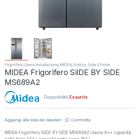
Frigoriferi
,
Libera Installazione
,
MIDEA
,
Side by Side 4 Porte
MIDEA Frigorifero SiIDE BY SIDE
MS689A2
Disponibilità
Esaurito
Aggiungi alla lista dei desideri
Confronta
MIDEA Frigorifero SiIDE BY SIDE MS689A2 classe A++ capacità
netta frigo 344 L capacità netta cong. 183 L