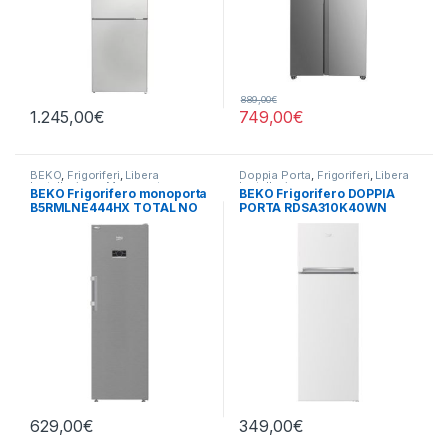
889,00
€
1.245,00
€
749,00
€
BEKO
,
Frigoriferi
,
Libera
Doppia Porta
,
Frigoriferi
,
Libera
Installazione
,
Monoporta
Installazione
BEKO Frigorifero monoporta
BEKO Frigorifero DOPPIA
B5RMLNE444HX TOTAL NO
PORTA RDSA310K40WN
FROST
629,00
€
349,00
€