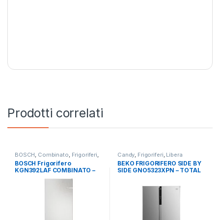
Prodotti correlati
BOSCH
,
Combinato
,
Frigoriferi
,
Candy
,
Frigoriferi
,
Libera
Libera Installazione
Installazione
,
Side by Side 4
BOSCH Frigorifero
BEKO FRIGORIFERO SIDE BY
Porte
KGN392LAF COMBINATO –
SIDE GNO5323XPN – TOTAL
TOTAL NO FROST
NO FROST