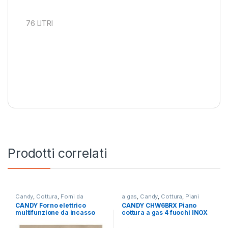
76 LITRI
Prodotti correlati
Candy
,
Cottura
,
Forni da
a gas
,
Candy
,
Cottura
,
Piani
Incasso
Cottura
CANDY Forno elettrico
CANDY CHW6BRX Piano
multifunzione da incasso
cottura a gas 4 fuochi INOX
FCC603NAV