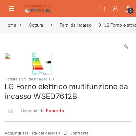
Skip to navigation
Skip to content
0
Home
Cottura
Forni da Incasso
LG Forno elettr
Cottura
,
Forni da Incasso
,
LG
LG Forno elettrico multifunzione da
incasso WSED7612B
Disponibilità
Esaurito
Aggiungi alla lista dei desideri
Confronta