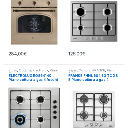
284,00
€
126,00
€
a gas
,
Cottura
,
Electrolux
,
Piani
a gas
,
Cottura
,
FRANKE
,
Piani
Cottura
Cottura
ELECTROLUX EGS6414X
FRANKE FHNL 604 3G TC XS
Piano cottura a gas 4 fuochi
E Piano cottura a gas 4
INOX
fuochi INOX