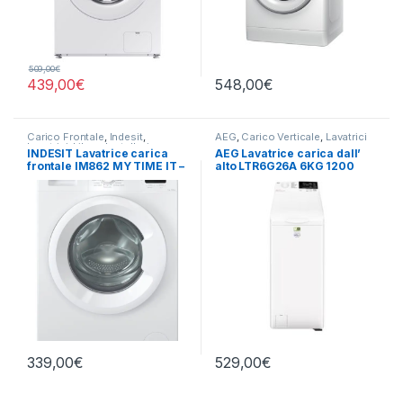
509,00
€
439,00
€
548,00
€
Carico Frontale
,
Indesit
,
AEG
,
Carico Verticale
,
Lavatrici
Lavatrici
,
Libera Installazione
INDESIT Lavatrice carica
AEG Lavatrice carica dall’
frontale IM862 MY TIME IT –
alto LTR6G26A 6KG 1200
LAVATRICE 8KG 1200 GIRI
giri
339,00
€
529,00
€