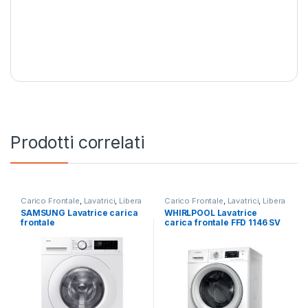
Prodotti correlati
Carico Frontale
,
Lavatrici
,
Libera
Carico Frontale
,
Lavatrici
,
Libera
Installazione
,
SAMSUNG
Installazione
,
Whirlpool
SAMSUNG Lavatrice carica
WHIRLPOOL Lavatrice
frontale
carica frontale FFD 1146 SV
WW90CGC04DTE/ET 9KG
IT 11KG 1400 RPM
1400 RPM