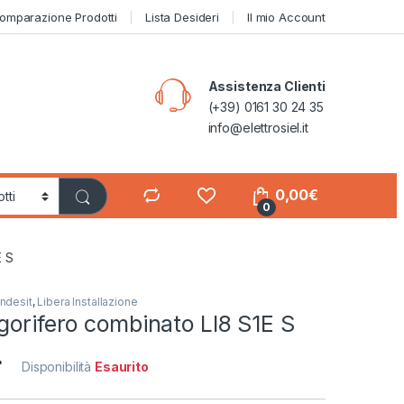
omparazione Prodotti
Lista Desideri
Il mio Account
Assistenza Clienti
(+39) 0161 30 24 35
info@elettrosiel.it
0,00
€
0
E S
Indesit
,
Libera Installazione
gorifero combinato LI8 S1E S
Disponibilità
Esaurito