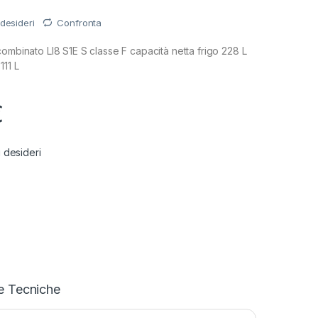
 desideri
Confronta
combinato LI8 S1E S classe F capacità netta frigo 228 L
111 L
€
i desideri
e Tecniche