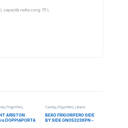
L capacità netta cong. 111 L
rta
,
Frigoriferi
,
Candy
,
Frigoriferi
,
Libera
riston
,
Libera
Installazione
,
Side by Side 4
one
Porte
NT ARISTON
BEKO FRIGORIFERO SIDE
fero DOPPIAPORTA
BY SIDE GNO5323XPN –
32 X
TOTAL NO FROST