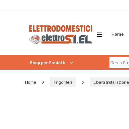
Skip to navigation
Skip to content
Home
Search fo
Shop per Prodotti
Home
Frigoriferi
Libera Installazione