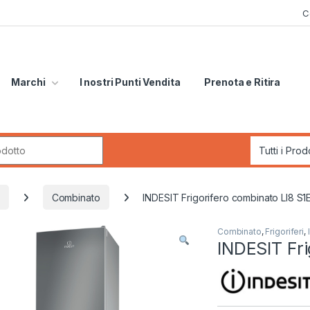
C
Marchi
I nostri Punti Vendita
Prenota e Ritira
r:
Combinato
INDESIT Frigorifero combinato LI8 S1
Combinato
,
Frigoriferi
,
INDESIT Fri