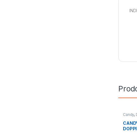
IND
Prodo
Candy
,
Libera I
CANDY 
DOPP
CDG1