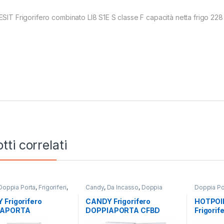
ESIT Frigorifero combinato LI8 S1E S classe F capacità netta frigo 228 
tti correlati
Doppia Porta
,
Frigoriferi
,
Candy
,
Da Incasso
,
Doppia
Doppia Po
nstallazione
Porta
,
Frigoriferi
Hotpoint A
Installazi
Frigorifero
CANDY Frigorifero
HOTPOI
IAPORTA
DOPPIAPORTA CFBD
Frigori
S514EW
2450/5EH a incasso
HAT70 8