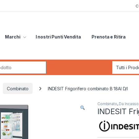
C
Marchi
I nostri Punti Vendita
Prenota e Ritira
r:
Combinato
INDESIT Frigorifero combinato B 18AI D/I
Combinato
,
Da Incasso
INDESIT Fri