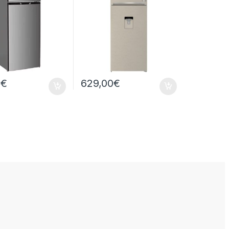
0
€
629,00
€