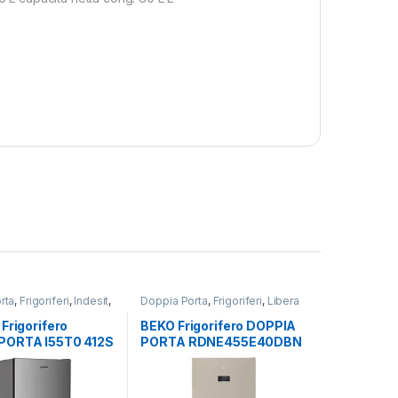
rta
,
Frigoriferi
,
Indesit
,
Doppia Porta
,
Frigoriferi
,
Libera
tallazione
Installazione
Frigorifero
BEKO Frigorifero DOPPIA
PORTA I55T0 412S
PORTA RDNE455E40DBN
TOTAL NO FROST