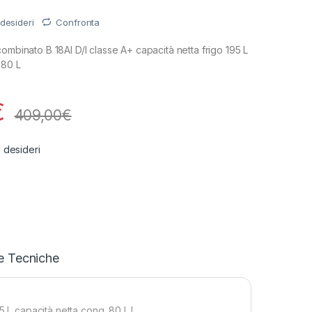
 desideri
Confronta
ombinato B 18AI D/I classe A+ capacità netta frigo 195 L
 80 L
€
409,00
€
i desideri
e Tecniche
5 L capacità netta cong. 80 L L