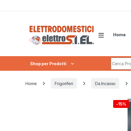
Skip to navigation
Skip to content
Home
Search fo
Shop per Prodotti
Home
Frigoriferi
Da Incasso
-
15%