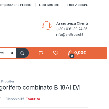
omparazione Prodotti
Lista Desideri
Il mio Account
Assistenza Clienti
(+39) 0161 30 24 35
info@elettrosiel.it
0,00
€
0
,
Frigoriferi
gorifero combinato B 18AI D/I
Disponibilità
Esaurito