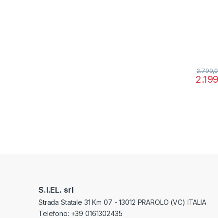
2.799,
2.19
S.I.EL. srl
Strada Statale 31 Km 07 - 13012 PRAROLO (VC) ITALIA
Telefono: +39 0161302435