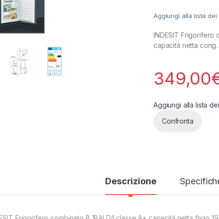
Aggiungi alla lista dei
INDESIT Frigorifero c
capacità netta cong.
349,00
Aggiungi alla lista de
Confronta
Descrizione
Specifich
ESIT Frigorifero combinato B 18AI D/I classe A+ capacità netta frigo 19