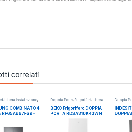
tti correlati
ri
,
Libera Installazione
,
Doppia Porta
,
Frigoriferi
,
Libera
Doppia Po
NG
,
Side by Side 4 Porte
Installazione
Libera Ins
UNG COMBINATO 4
BEKO Frigorifero DOPPIA
INDESIT 
 RF65A967FS9 –
PORTA RDSA310K40WN
DOPPIA
 NO FROST