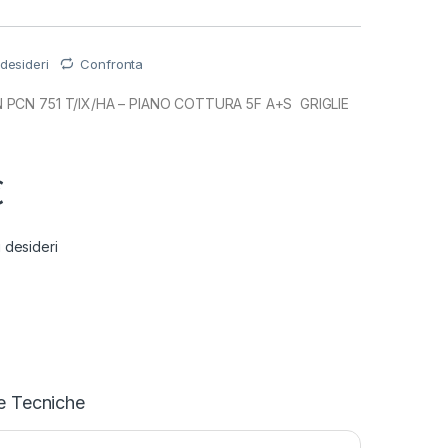
 desideri
Confronta
PCN 751 T/IX/HA – PIANO COTTURA 5F A+S GRIGLIE
€
i desideri
e Tecniche