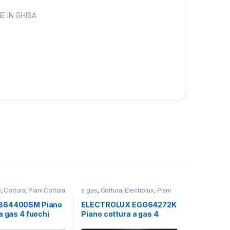
E IN GHISA
G
,
Cottura
,
Piani Cottura
a gas
,
Cottura
,
Electrolux
,
Piani
Cottura
B64400SM Piano
ELECTROLUX EGG64272K
a gas 4 fuochi
Piano cottura a gas 4
fuochi NERO