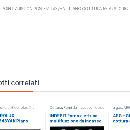
POINT ARISTON PCN 751 T/IX/HA – PIANO COTTURA 5F A+S GRIGLI
tti correlati
ottura
,
Electrolux
,
Piani
Cottura
,
Forni da Incasso
,
Indesit
a gas
,
AE
TROLUX
INDESIT Forno elettrico
AEG HG
43YAK Piano
multifunzione da incasso
cottura 
a a gas 4 fuochi
IFW 6530 BL
INOX