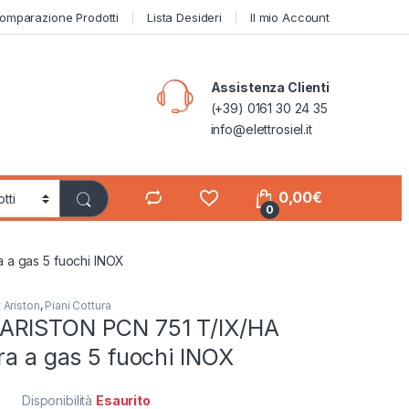
omparazione Prodotti
Lista Desideri
Il mio Account
Assistenza Clienti
(+39) 0161 30 24 35
info@elettrosiel.it
0,00
€
0
 a gas 5 fuochi INOX
 Ariston
,
Piani Cottura
ARISTON PCN 751 T/IX/HA
ra a gas 5 fuochi INOX
Disponibilità
Esaurito