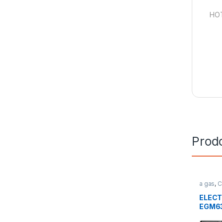
HOT
Prodo
a gas
,
C
Cottura
ELEC
EGM63
cottur