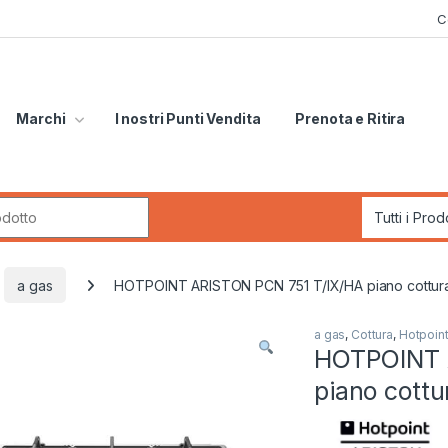
C
Marchi
I nostri Punti Vendita
Prenota e Ritira
r:
a gas
HOTPOINT ARISTON PCN 751 T/IX/HA piano cottura
a gas
,
Cottura
,
Hotpoint
HOTPOINT 
piano cottu