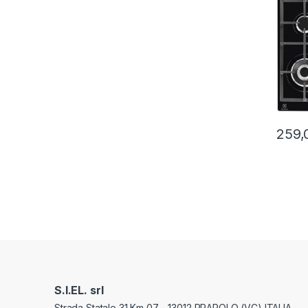
NERO
259,
S.I.EL. srl
Strada Statale 31 Km 07 - 13012 PRAROLO (VC) ITALIA