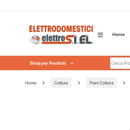
Skip to navigation
Skip to content
Home
Search fo
Shop per Prodotti
Home
Cottura
Piani Cottura