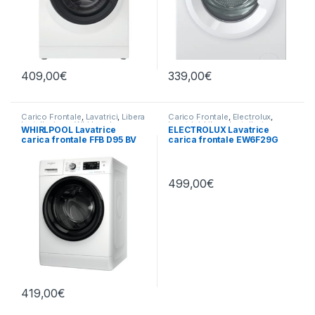
409,00
€
339,00
€
Carico Frontale
,
Lavatrici
,
Libera
Carico Frontale
,
Electrolux
,
Installazione
,
Whirlpool
Lavatrici
,
Libera Installazione
WHIRLPOOL Lavatrice
ELECTROLUX Lavatrice
carica frontale FFB D95 BV
carica frontale EW6F29G
IT 9KG 1200 RPM
9KG 1400 RPM
499,00
€
419,00
€