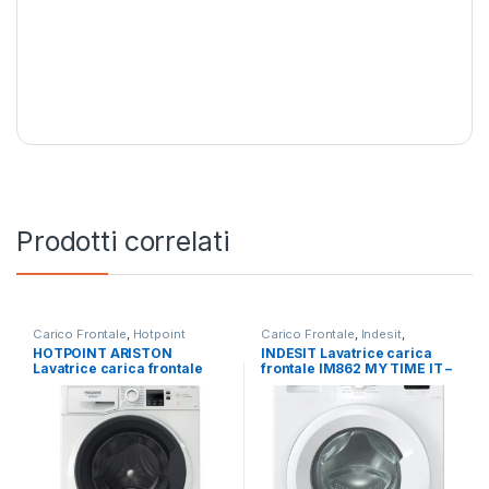
Prodotti correlati
Carico Frontale
,
Hotpoint
Carico Frontale
,
Indesit
,
Ariston
,
Lavatrici
,
Libera
Lavatrici
,
Libera Installazione
HOTPOINT ARISTON
INDESIT Lavatrice carica
Installazione
Lavatrice carica frontale
frontale IM862 MY TIME IT –
NF97WK IT 9 KG 1400 GIRI
LAVATRICE 8KG 1200 GIRI