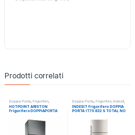
Prodotti correlati
Doppia Porta
,
Frigoriferi
,
Doppia Porta
,
Frigoriferi
,
Indesit
,
Hotpoint Ariston
,
Libera
Libera Installazione
HOTPOINT ARISTON
INDESIT Frigorifero DOPPIA
Installazione
Frigorifero DOPPIAPORTA
PORTA IT70 832 S TOTAL NO
HAT70 832 X
FROST