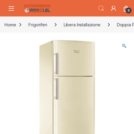
Skip to navigation
Skip to content
0
Home
Frigoriferi
Libera Installazione
Doppia P