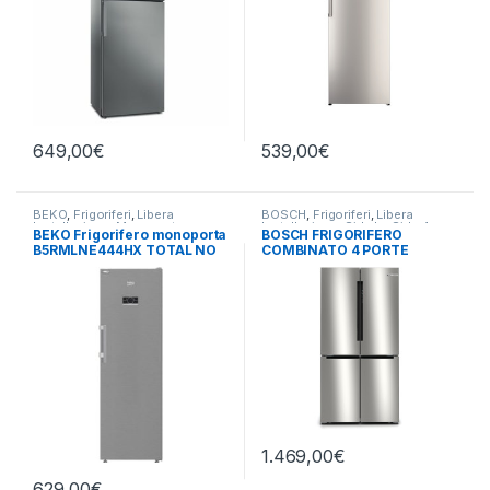
649,00
€
539,00
€
BEKO
,
Frigoriferi
,
Libera
BOSCH
,
Frigoriferi
,
Libera
Installazione
,
Monoporta
Installazione
,
Side by Side 4
BEKO Frigorifero monoporta
BOSCH FRIGORIFERO
Porte
B5RMLNE444HX TOTAL NO
COMBINATO 4 PORTE
FROST
KFN96VPEA – TOTAL NO
FROST
1.469,00
€
629,00
€