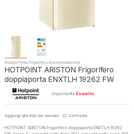
Doppia Porta
,
Frigoriferi
,
Libera Installazione
HOTPOINT ARISTON Frigorifero
doppiaporta ENXTLH 19262 FW
Disponibilità
Esaurito
Aggiungi alla lista dei desideri
Confronta
HOTPOINT ARISTON Frigorifero doppiaporta ENXTLH 19262
FW classe A+ capacità netta frigo 351 L capacità netta cong. 103