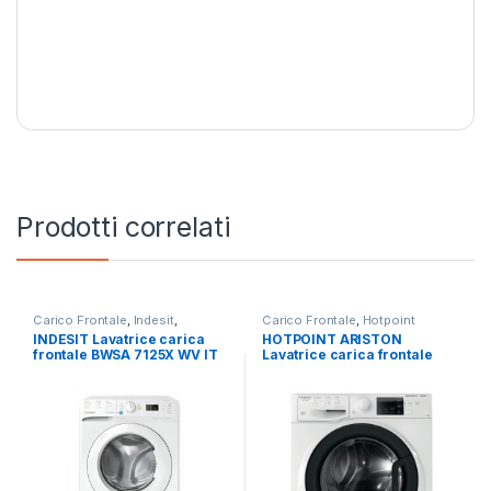
Prodotti correlati
Carico Frontale
,
Indesit
,
Carico Frontale
,
Hotpoint
Lavatrici
,
Libera Installazione
Ariston
,
Lavatrici
,
Libera
INDESIT Lavatrice carica
HOTPOINT ARISTON
Installazione
frontale BWSA 7125X WV IT
Lavatrice carica frontale
7KG 1200 GIRI SLIM
RSSG R527 B IT 7KG
1200RPM