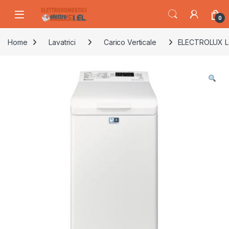
Skip to navigation
Skip to content
0
Home
Lavatrici
Carico Verticale
ELECTROLUX Lav