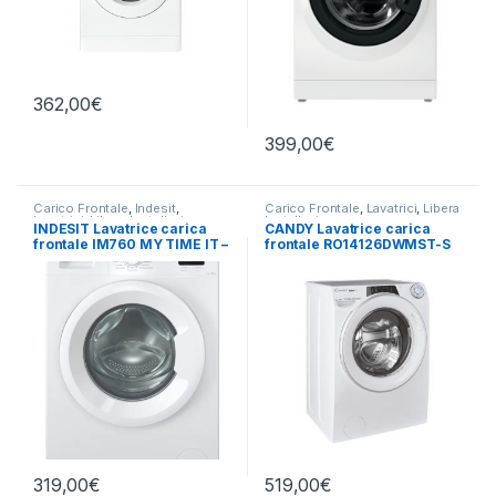
362,00
€
399,00
€
Carico Frontale
,
Indesit
,
Carico Frontale
,
Lavatrici
,
Libera
Lavatrici
,
Libera Installazione
Installazione
INDESIT Lavatrice carica
CANDY Lavatrice carica
frontale IM760 MY TIME IT –
frontale RO14126DWMST-S
LAVATRICE 7KG 1000 GIRI
12 KG 1400 RPM
319,00
€
519,00
€