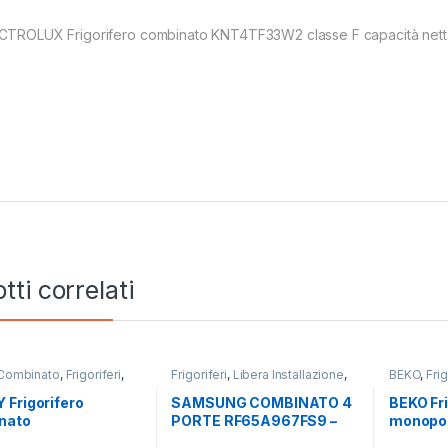
CTROLUX Frigorifero combinato KNT4TF33W2 classe F capacità netta f
tti correlati
Combinato
,
Frigoriferi
,
Frigoriferi
,
Libera Installazione
,
BEKO
,
Frig
nstallazione
SAMSUNG
,
Side by Side 4 Porte
Installazi
Frigorifero
SAMSUNG COMBINATO 4
BEKO Fri
nato
PORTE RF65A967FS9 –
monopo
2T618EW
TOTAL NO FROST
B5RMLN