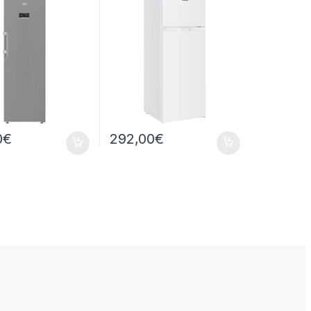
ST
0
€
292,00
€