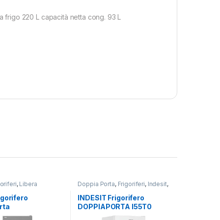
rigo 220 L capacità netta cong. 93 L
oriferi
,
Libera
Doppia Porta
,
Frigoriferi
,
Indesit
,
one
,
Monoporta
Libera Installazione
gorifero
INDESIT Frigorifero
rta
DOPPIAPORTA I55T0
E444HX TOTAL
412W