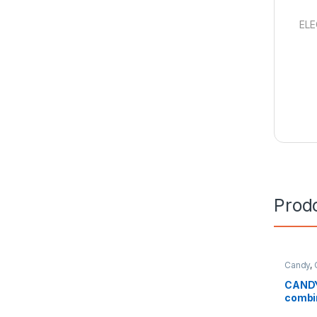
ELE
Prodo
Candy
,
Libera I
CANDY 
combi
CNCQ