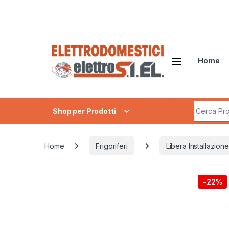
Skip to navigation
Skip to content
Home
Search fo
Shop per Prodotti
Home
Frigoriferi
Libera Installazione
-
22%