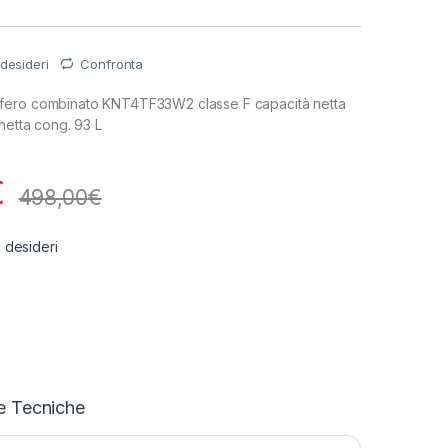
 desideri
Confronta
fero combinato KNT4TF33W2 classe F capacità netta
netta cong. 93 L
€
498,00
€
i desideri
e Tecniche