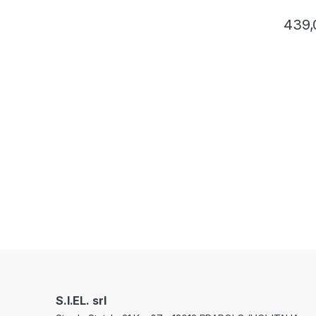
439,
S.I.EL. srl