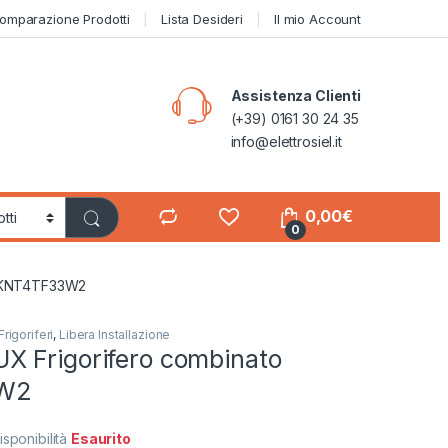
omparazione Prodotti
Lista Desideri
Il mio Account
Assistenza Clienti
(+39) 0161 30 24 35
info@elettrosiel.it
0,00
€
0
o KNT4TF33W2
Frigoriferi
,
Libera Installazione
 Frigorifero combinato
W2
isponibilità
Esaurito