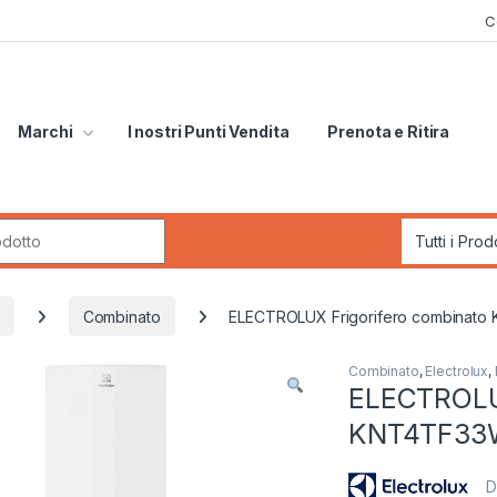
C
Marchi
I nostri Punti Vendita
Prenota e Ritira
r:
Combinato
ELECTROLUX Frigorifero combinat
Combinato
,
Electrolux
,
ELECTROLUX
KNT4TF33
D