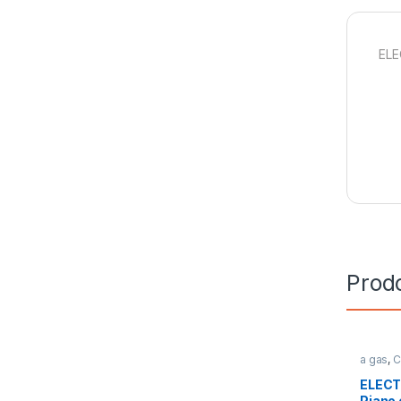
ELE
Prodo
a gas
,
C
Cottura
ELECT
Piano 