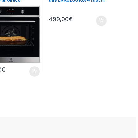
nzione da incasso
forno elettrico ventilato
6X
499,00
€
0
€