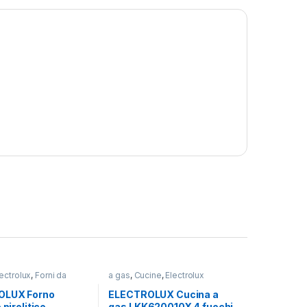
lectrolux
,
Forni da
a gas
,
Cucine
,
Electrolux
OLUX Forno
ELECTROLUX Cucina a
 pirolitico
gas LKK620010X 4 fuochi