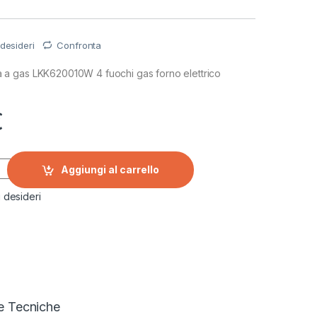
 desideri
Confronta
a gas LKK620010W 4 fuochi gas forno elettrico
€
 a gas LKK620010W 4 fuochi gas forno elettrico quantity
Aggiungi al carrello
i desideri
e Tecniche