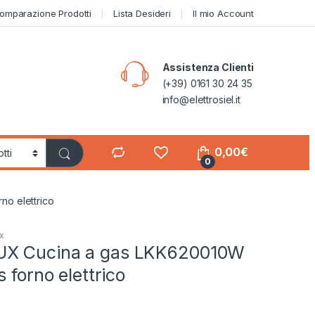
omparazione Prodotti
Lista Desideri
Il mio Account
Assistenza Clienti
(+39) 0161 30 24 35
info@elettrosiel.it
0,00
€
0
o elettrico
x
X Cucina a gas LKK620010W
 forno elettrico