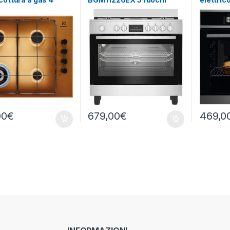
i TERRA DI FRANCIA
forno elettrico
multifu
EOF6P4
00
€
679,00
€
469,0