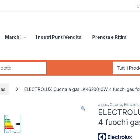
C
Marchi
I nostri Punti Vendita
Prenota e Ritira
r:
gas
ELECTROLUX Cucina a gas LKK620010W 4 fuochi gas forn
a gas
,
Cucine
,
Electrolu
ELECTROLU
4 fuochi gas