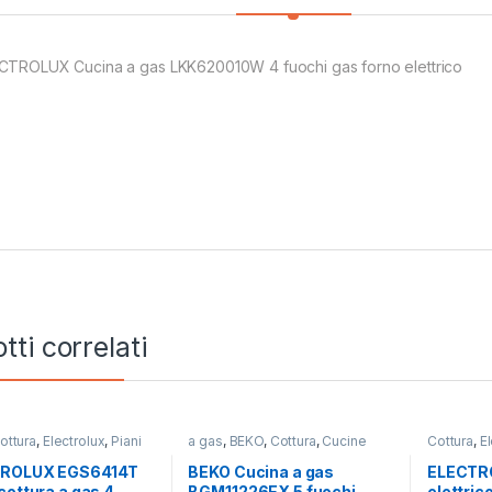
CTROLUX Cucina a gas LKK620010W 4 fuochi gas forno elettrico
tti correlati
ottura
,
Electrolux
,
Piani
a gas
,
BEKO
,
Cottura
,
Cucine
Cottura
,
E
Incasso
ROLUX EGS6414T
BEKO Cucina a gas
ELECTR
cottura a gas 4
BGM11226EX 5 fuochi
elettrico