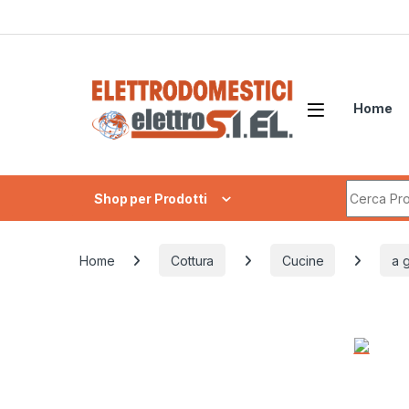
Skip to navigation
Skip to content
Home
Search fo
Shop per Prodotti
Home
Cottura
Cucine
a 