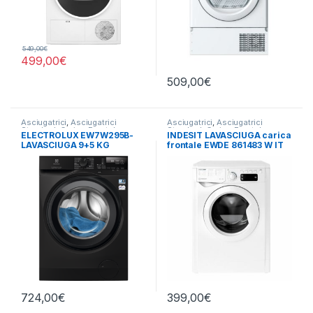
549,00
€
499,00
€
509,00
€
Asciugatrici
,
Asciugatrici
Asciugatrici
,
Asciugatrici
Standard
,
Carico Frontale
,
Standard
,
Carico Frontale
,
ELECTROLUX EW7W295B-
INDESIT LAVASCIUGA carica
Electrolux
,
Lavasciuga
,
Lavatrici
,
Indesit
,
Lavasciuga
,
Lavatrici
,
LAVASCIUGA 9+5 KG
frontale EWDE 861483 W IT
Libera Installazione
Libera Installazione
,
Libera
Installazione
N 8/6 KG 1400 GIRI
724,00
€
399,00
€