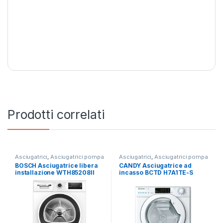
Prodotti correlati
Asciugatrici
,
Asciugatrici pompa
Asciugatrici
,
Asciugatrici pompa
di calore
,
BOSCH
di calore
BOSCH Asciugatrice libera
CANDY Asciugatrice ad
installazione WTH85208II
incasso BCTD H7A1TE-S
8KG E