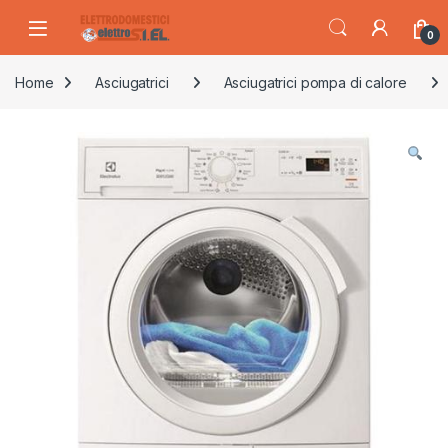
Skip to navigation
Skip to content
0
Home
Asciugatrici
Asciugatrici pompa di calore