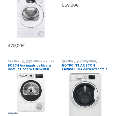
669,00
€
479,00
€
Asciugatrici
,
Asciugatrici pompa
Asciugatrici
,
Asciugatrici
di calore
,
BOSCH
Standard
,
Carico Frontale
,
BOSCH Asciugatrice libera
HOTPOINT ARISTON
Hotpoint Ariston
,
Lavasciuga
,
installazione WTH85208II
LAVASCIUGA carica frontale
Lavatrici
,
Libera Installazione
,
Libera Installazione
8KG E
NDBR 984469 WA IT 9/6KG
1400 GIRI
549,00
€