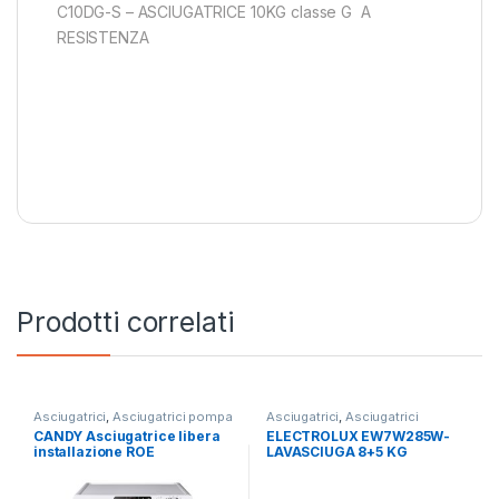
C10DG-S – ASCIUGATRICE 10KG classe G A
RESISTENZA
Prodotti correlati
Asciugatrici
,
Asciugatrici pompa
Asciugatrici
,
Asciugatrici
di calore
,
Candy
Standard
,
Carico Frontale
,
CANDY Asciugatrice libera
ELECTROLUX EW7W285W-
Electrolux
,
Lavasciuga
,
Lavatrici
,
installazione ROE
LAVASCIUGA 8+5 KG
Libera Installazione
H8A2TCEX-S 8KG E