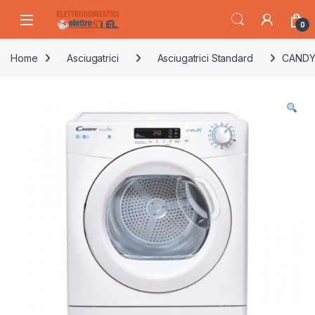
Skip to navigation
Skip to content
0
Home
Asciugatrici
Asciugatrici Standard
CANDY 