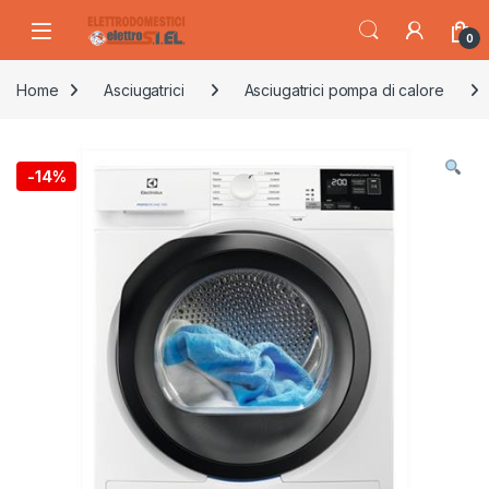
Skip to navigation
Skip to content
0
Home
Asciugatrici
Asciugatrici pompa di calore
-
14%