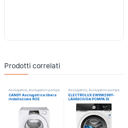
Prodotti correlati
Asciugatrici
,
Asciugatrici pompa
Asciugatrici
,
Asciugatrici pompa
di calore
,
Candy
di calore
,
Carico Frontale
,
CANDY Asciugatrice libera
ELECTROLUX EW9W296Y-
Electrolux
,
Lavasciuga
,
Lavatrici
,
installazione ROE
LAVASCIUGA POMPA DI
Libera Installazione
H8A2TCEX-S 8KG E
CALORE 9+6 KG