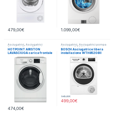
479,00
€
1.099,00
€
Asciugatrici
,
Asciugatrici
Asciugatrici
,
Asciugatrici pompa
Standard
,
Carico Frontale
,
di calore
,
BOSCH
HOTPOINT ARISTON
BOSCH Asciugatrice libera
Hotpoint Ariston
,
Lavasciuga
,
LAVASCIUGA carica frontale
installazione WTH85208II
Lavatrici
,
Libera Installazione
,
Libera Installazione
NDBR 984469 WA IT 9/6KG
8KG E
1400 GIRI
549,00
€
499,00
€
474,00
€