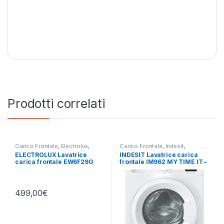
Prodotti correlati
Carico Frontale
,
Electrolux
,
Carico Frontale
,
Indesit
,
Lavatrici
,
Libera Installazione
Lavatrici
,
Libera Installazione
ELECTROLUX Lavatrice
INDESIT Lavatrice carica
carica frontale EW6F29G
frontale IM962 MY TIME IT –
9KG 1400 RPM
LAVATRICE 9KG 1200 GIRI
499,00
€