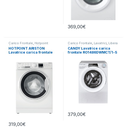
369,00
€
Carico Frontale
,
Hotpoint
Carico Frontale
,
Lavatrici
,
Libera
Ariston
,
Lavatrici
,
Libera
Installazione
HOTPOINT ARISTON
CANDY Lavatrice carica
Installazione
Lavatrice carica frontale
frontale RO1486DWMCT/1-S
RSSF 624 W IT N 6KG
8KG 1400 RPM
1200RPM
379,00
€
319,00
€