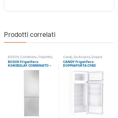
Prodotti correlati
BOSCH
,
Combinato
,
Frigoriferi
,
Candy
,
Da Incasso
,
Doppia
Libera Installazione
Porta
,
Frigoriferi
BOSCH Frigorifero
CANDY Frigorifero
KGN392LAF COMBINATO –
DOPPIAPORTA CFBD
TOTAL NO FROST
2450/5EH a incasso