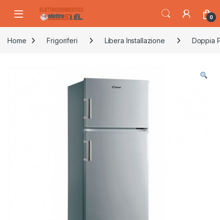
Skip to navigation
Skip to content
0
Home
Frigoriferi
Libera Installazione
Doppia P