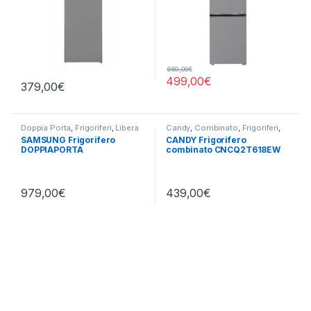
669,00
€
499,00
€
379,00
€
Doppia Porta
,
Frigoriferi
,
Libera
Candy
,
Combinato
,
Frigoriferi
,
Installazione
,
SAMSUNG
Libera Installazione
SAMSUNG Frigorifero
CANDY Frigorifero
DOPPIAPORTA
combinato CNCQ2T618EW
RT42CG6724S9/ES
979,00
€
439,00
€