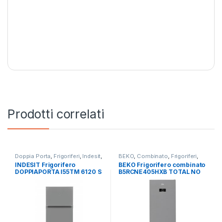
Prodotti correlati
Doppia Porta
,
Frigoriferi
,
Indesit
,
BEKO
,
Combinato
,
Frigoriferi
,
Libera Installazione
Libera Installazione
INDESIT Frigorifero
BEKO Frigorifero combinato
DOPPIAPORTA I55TM 6120 S
B5RCNE405HXB TOTAL NO
FROST