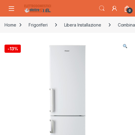
Skip to navigation
Skip to content
0
Home
Frigoriferi
Libera Installazione
Combina
-
13%