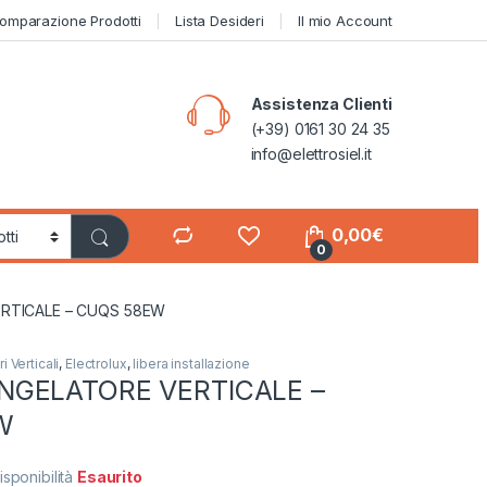
omparazione Prodotti
Lista Desideri
Il mio Account
Assistenza Clienti
(+39) 0161 30 24 35
info@elettrosiel.it
0,00
€
0
RTICALE – CUQS 58EW
 Verticali
,
Electrolux
,
libera installazione
NGELATORE VERTICALE –
W
isponibilità
Esaurito