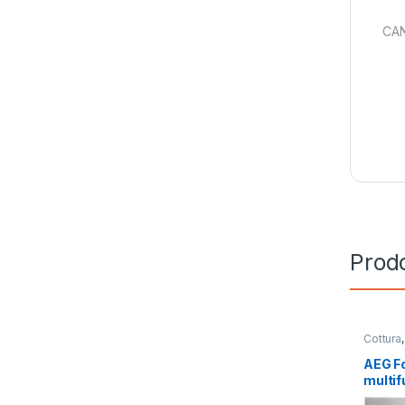
CAN
Prodo
Cottura
Incasso
AEG Fo
multif
BEE 6