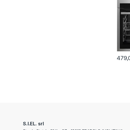
479,
S.I.EL. srl