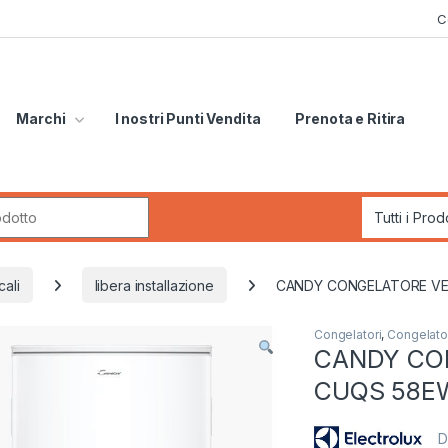
C
Marchi
I nostri Punti Vendita
Prenota e Ritira
r:
cali
libera installazione
CANDY CONGELATORE VE
Congelatori
,
Congelatori
CANDY CO
CUQS 58E
D