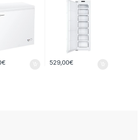
0
€
529,00
€