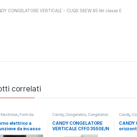
DY CONGELATORE VERTICALE – CUQS 58EW 85 litri classe E
tti correlati
,
Electrolux
,
Forni da
Candy
,
Congelatori
,
Congelatori
Candy
,
Co
Verticali
,
da incasso
Orizzontal
rno elettrico a
CANDY CONGELATORE
CANDY 
unzione da incasso
VERTICALE CFFO 3550E/N
orizzon
41222M
DA INCASSO
200 LIT