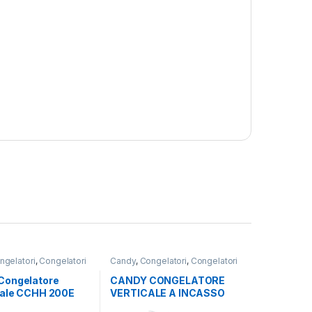
ngelatori
,
Congelatori
Candy
,
Congelatori
,
Congelatori
i
Verticali
,
libera installazione
Congelatore
CANDY CONGELATORE
tale CCHH 200E
VERTICALE A INCASSO
RI
CUS518EW