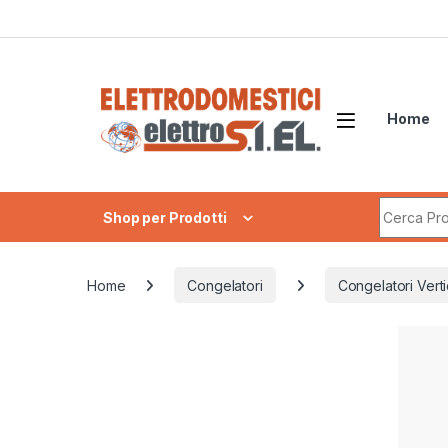
Skip to navigation
Skip to content
Home
Search fo
Shop per Prodotti
Home
Congelatori
Congelatori Verti