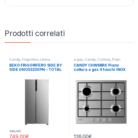
Prodotti correlati
Candy
,
Frigoriferi
,
Libera
a gas
,
Candy
,
Cottura
,
Piani
Installazione
,
Side by Side 4
Cottura
BEKO FRIGORIFERO SIDE BY
CANDY CHW6BRX Piano
Porte
SIDE GNO5323XPN – TOTAL
cottura a gas 4 fuochi INOX
NO FROST
889,00
€
749,00
€
126,00
€