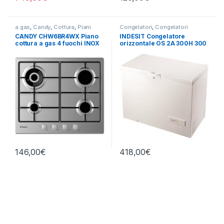
a gas
,
Candy
,
Cottura
,
Piani
Congelatori
,
Congelatori
Cottura
Orizzontali
,
Indesit
CANDY CHW6BR4WX Piano
INDESIT Congelatore
cottura a gas 4 fuochi INOX
orizzontale OS 2A 300H 300
LITRI
146,00
€
418,00
€