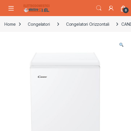
Skip to navigation
Skip to content
0
Home
Congelatori
Congelatori Orizzontali
CAND