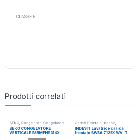
CLASSE E
Prodotti correlati
BEKO
,
Congelatori
,
Congelatori
Carico Frontale
,
Indesit
,
Verticali
,
libera installazione
Lavatrici
,
Libera Installazione
BEKO CONGELATORE
INDESIT Lavatrice carica
VERTICALE B5RMFNE314X
frontale BWSA 7125X WV IT
NO FROST
7KG 1200 GIRI SLIM