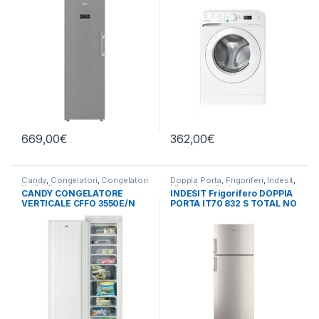
669,00
€
362,00
€
Candy
,
Congelatori
,
Congelatori
Doppia Porta
,
Frigoriferi
,
Indesit
,
Verticali
,
da incasso
Libera Installazione
CANDY CONGELATORE
INDESIT Frigorifero DOPPIA
VERTICALE CFFO 3550E/N
PORTA IT70 832 S TOTAL NO
DA INCASSO
FROST