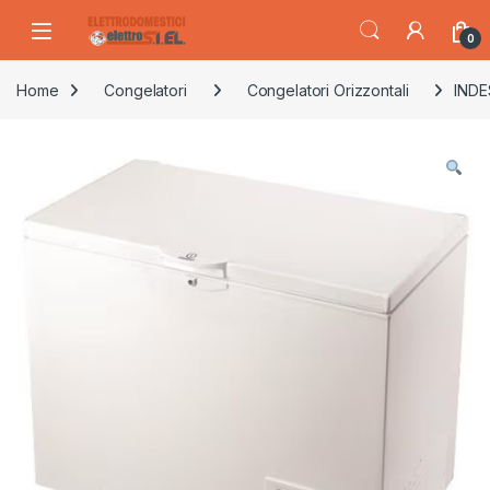
Skip to navigation
Skip to content
0
Home
Congelatori
Congelatori Orizzontali
INDE