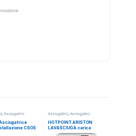
ensazione
ci
,
Asciugatrici
Asciugatrici
,
Asciugatrici
Standard
,
Carico Frontale
,
Hotpoint Ariston
,
Lavasciuga
,
sciugatrice
HOTPOINT ARISTON
Lavatrici
,
Libera Installazione
,
nstallazione CSOE
LAVASCIUGA carica
Libera Installazione
S
frontale NDBR 984469