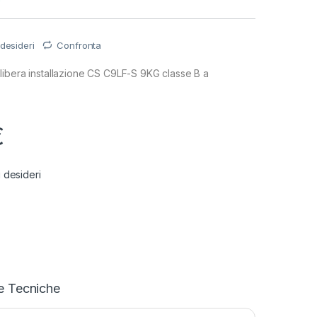
 desideri
Confronta
libera installazione CS C9LF-S 9KG classe B a
€
i desideri
e Tecniche