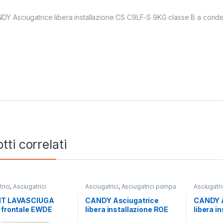
DY Asciugatrice libera installazione CS C9LF-S 9KG classe B a cond
tti correlati
rici
,
Asciugatrici
Asciugatrici
,
Asciugatrici pompa
Asciugatri
d
,
Carico Frontale
,
di calore
,
Candy
Standard
Lavasciuga
,
Lavatrici
,
IT LAVASCIUGA
CANDY Asciugatrice
CANDY A
nstallazione
,
Libera
 frontale EWDE
libera installazione ROE
libera i
zione
 W IT N 8/6 KG
H8A2TCEX-S 8KG E
C10DG-