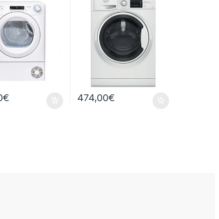
WA IT 9/6KG 1400 GIRI
0
€
474,00
€