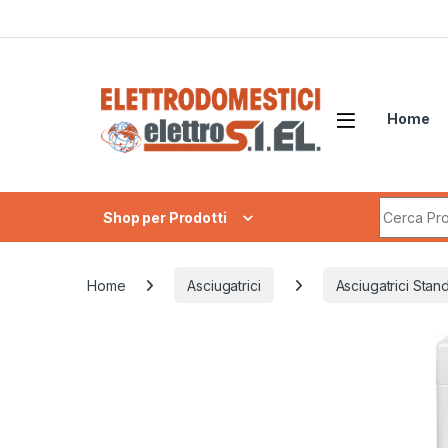
Skip to navigation
Skip to content
Home
Search fo
Shop per Prodotti
Home
Asciugatrici
Asciugatrici Stan