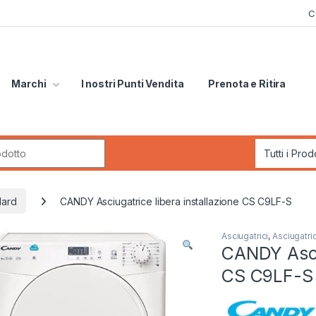
C
Marchi
I nostri Punti Vendita
Prenota e Ritira
r:
dard
CANDY Asciugatrice libera installazione CS C9LF-S
Asciugatrici
,
Asciugatri
CANDY Asciu
CS C9LF-S