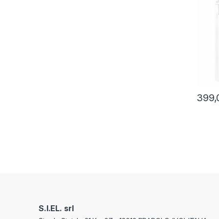
1400 G
399,
S.I.EL. srl