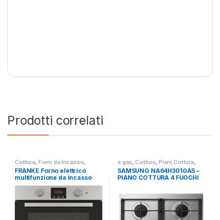
Prodotti correlati
Cottura
,
Forni da Incasso
,
a gas
,
Cottura
,
Piani Cottura
,
FRANKE
SAMSUNG
FRANKE Forno elettrico
SAMSUNG NA64H3010AS –
multifunzione da incasso
PIANO COTTURA 4 FUOCHI
FSL 86 H XS
GRIGLIE IN GHISA