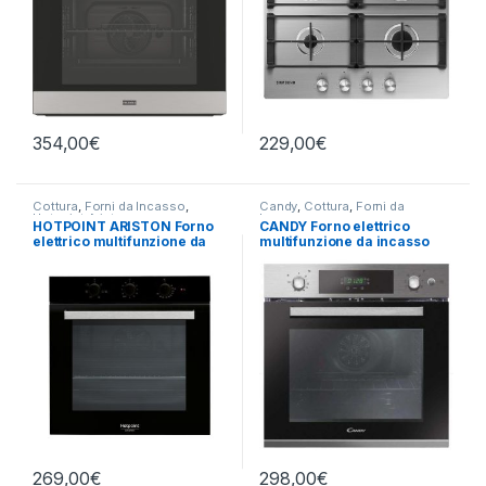
354,00
€
229,00
€
Cottura
,
Forni da Incasso
,
Candy
,
Cottura
,
Forni da
Hotpoint Ariston
Incasso
HOTPOINT ARISTON Forno
CANDY Forno elettrico
elettrico multifunzione da
multifunzione da incasso
incasso FA3 530H BL/HA
FCPS615X/1/E
269,00
€
298,00
€