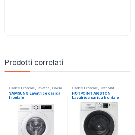
Prodotti correlati
Carico Frontale
,
Lavatrici
,
Libera
Carico Frontale
,
Hotpoint
Installazione
,
SAMSUNG
Ariston
,
Lavatrici
,
Libera
SAMSUNG Lavatrice carica
HOTPOINT ARISTON
Installazione
frontale
Lavatrice carica frontale
WW90CGC04DTE/ET 9KG
NF97WK IT 9 KG 1400 GIRI
1400 RPM