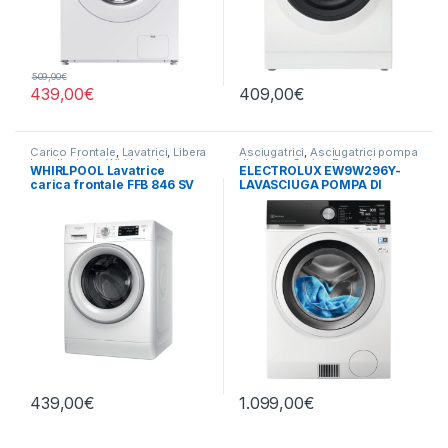
509,00
€
439,00
€
409,00
€
Carico Frontale
,
Lavatrici
,
Libera
Asciugatrici
,
Asciugatrici pompa
Installazione
,
Whirlpool
di calore
,
Carico Frontale
,
WHIRLPOOL Lavatrice
ELECTROLUX EW9W296Y-
Electrolux
,
Lavasciuga
,
Lavatrici
,
carica frontale FFB 846 SV
LAVASCIUGA POMPA DI
Libera Installazione
IT 8KG 1400 RPM
CALORE 9+6 KG
439,00
€
1.099,00
€