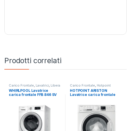
Prodotti correlati
Carico Frontale
,
Lavatrici
,
Libera
Carico Frontale
,
Hotpoint
Installazione
,
Whirlpool
Ariston
,
Lavatrici
,
Libera
WHIRLPOOL Lavatrice
HOTPOINT ARISTON
Installazione
carica frontale FFB 846 SV
Lavatrice carica frontale
IT 8KG 1400 RPM
RSSF 624 W IT N 6KG
1200RPM