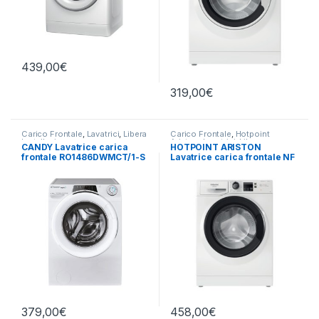
439,00
€
319,00
€
Carico Frontale
,
Lavatrici
,
Libera
Carico Frontale
,
Hotpoint
Installazione
Ariston
,
Lavatrici
,
Libera
CANDY Lavatrice carica
HOTPOINT ARISTON
Installazione
frontale RO1486DWMCT/1-S
Lavatrice carica frontale NF
8KG 1400 RPM
1046WK IT 10 KG 1400 RPM
379,00
€
458,00
€